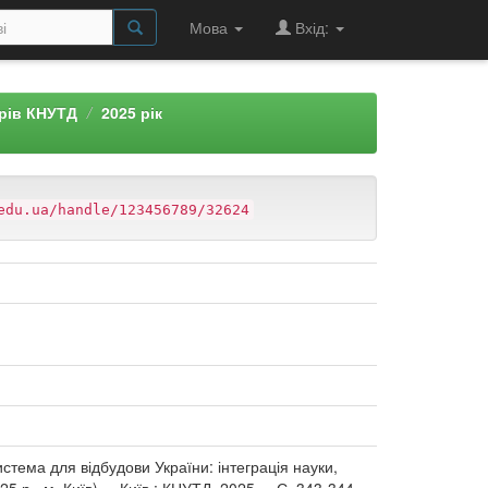
Мова
Вхід:
арів КНУТД
2025 рік
edu.ua/handle/123456789/32624
истема для відбудови України: інтеграція науки,