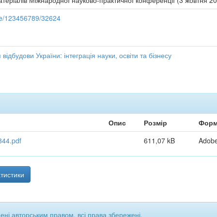
 матеріалів Міжнародної науково-практичної конференції (3 жовтня 2025
dle/123456789/32624
відбудови України: інтеграція науки, освіти та бізнесу
Опис
Розмір
Форм
344.pdf
611,07 kB
Adob
тистики
щені авторським правом, всі права збережені.