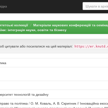
відка
тетські колекції
Матеріали наукових конференцій та семін
и: інтеграція науки, освіти та бізнесу
щоб цитувати або посилатися на цей матеріал:
https://er.knutd.
тика
верситет технологій та дизайну
право та політика / О. М. Коваль, А. В. Скрипник // Інноваційна екос