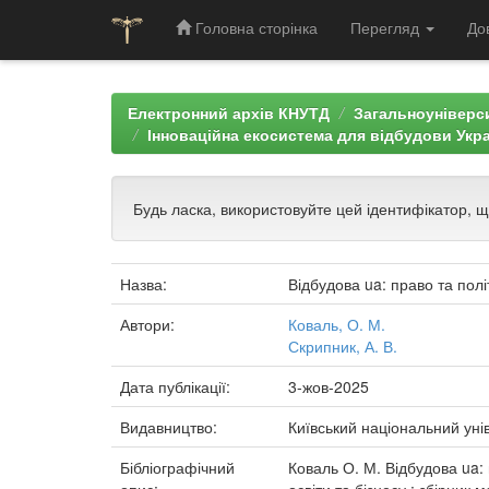
Головна сторінка
Перегляд
До
Skip
navigation
Електронний архів КНУТД
Загальноуніверси
Інноваційна екосистема для відбудови Україн
Будь ласка, використовуйте цей ідентифікатор, 
Назва:
Відбудова ua: право та полі
Автори:
Коваль, О. М.
Скрипник, А. В.
Дата публікації:
3-жов-2025
Видавництво:
Київський національний уні
Бібліографічний
Коваль О. М. Відбудова ua: 