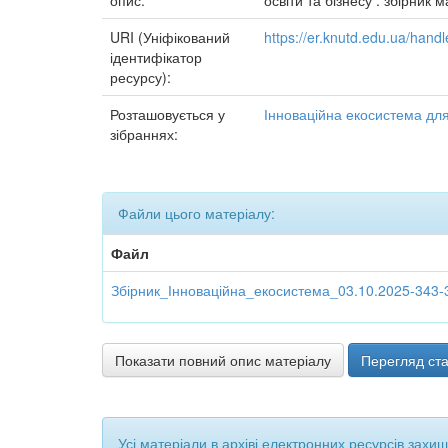
опис:
освіти та бізнесу : збірник
URI (Уніфікований
https://er.knutd.edu.ua/han
ідентифікатор
ресурсу):
Розташовується у
Інноваційна екосистема для 
зібраннях:
Файли цього матеріалу:
Файл
Збірник_Інноваційна_екосистема_03.10.2025-343-
Показати повний опис матеріалу
Перегляд ста
Усі матеріали в архіві електронних ресурсів захи