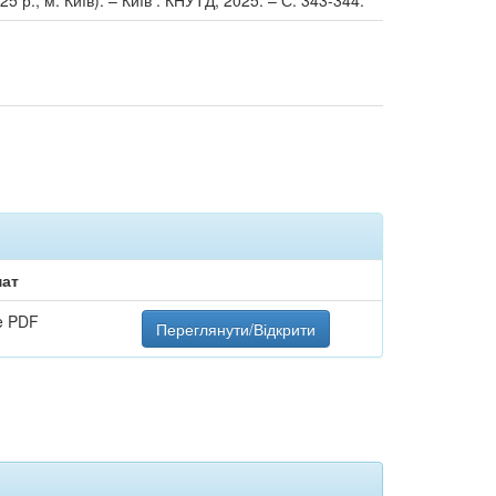
 р., м. Київ). – Київ : КНУТД, 2025. – С. 343-344.
ат
e PDF
Переглянути/Відкрити