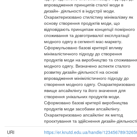
впровадження принципів сталої моди в
дизайн- діяльності в індустрії моди.
Охарактеризовано стилістику мінімалізму як
основу створення продуктів моди, що
відповідають принципам концепції помірного
споживання та довготривалої експлуатації
модного одягу в сегменті мас-маркету.
Сформульовано базові критерії впливу
мінімалістичного підходу до створення
продуктів моди на виробництво та споживанн
модного одягу. Визначено аспекти сталого
розвитку дизайн-діяльності на основі
впровадження мінімілістичного підходу до
створення модного одягу. Охарактеризовано
явище апсайклінгу та його значення для
створення унікальних продуктів моди.
Сформовано базові критерії виробництва
продуктів моди засобами апсайклінгу.
Охарактеризовано апсайклінг як метод
проєктування та здійснення дизайн-діяльності
URI
https://er.knutd.edu.ua/handle/123456789/3265