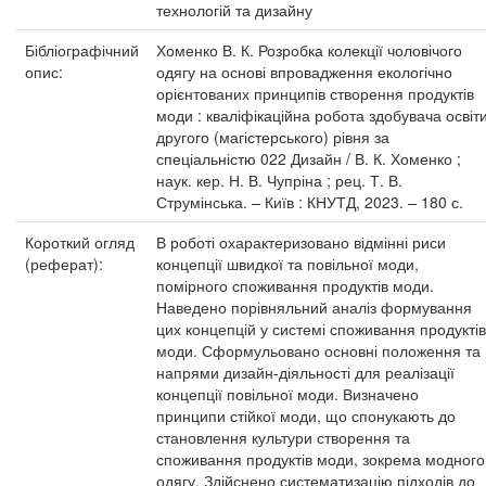
технологій та дизайну
Бібліографічний
Хоменко В. К. Розробка колекції чоловічого
опис:
одягу на основі впровадження екологічно
орієнтованих принципів створення продуктів
моди : кваліфікаційна робота здобувача освіт
другого (магістерського) рівня за
спеціальністю 022 Дизайн / В. К. Хоменко ;
наук. кер. Н. В. Чупріна ; рец. Т. В.
Струмінська. – Київ : КНУТД, 2023. – 180 с.
Короткий огляд
В роботі охарактеризовано відмінні риси
(реферат):
концепції швидкої та повільної моди,
помірного споживання продуктів моди.
Наведено порівняльний аналіз формування
цих концепцій у системі споживання продуктів
моди. Сформульовано основні положення та
напрями дизайн-діяльності для реалізації
концепції повільної моди. Визначено
принципи стійкої моди, що спонукають до
становлення культури створення та
споживання продуктів моди, зокрема модного
одягу. Здійснено систематизацію підходів до