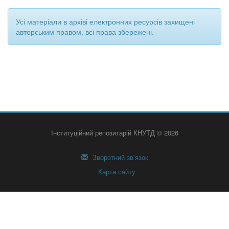
Усі матеріали в архіві електронних ресурсів захищені
авторським правом, всі права збережені.
Інституційний репозитарій КНУТД © 2026
Зворотний зв’язок
Карта сайту