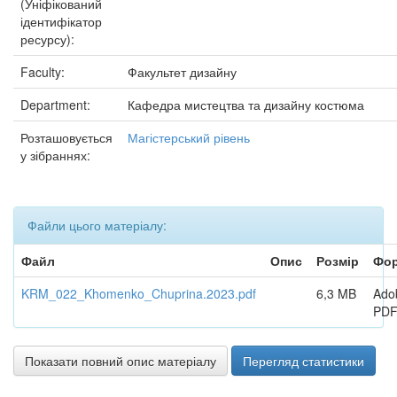
(Уніфікований
ідентифікатор
ресурсу):
Faculty:
Факультет дизайну
Department:
Кафедра мистецтва та дизайну костюма
Розташовується
Магістерський рівень
у зібраннях:
Файли цього матеріалу:
Файл
Опис
Розмір
Фо
KRM_022_Khomenko_Chuprina.2023.pdf
6,3 MB
Ado
PD
Показати повний опис матеріалу
Перегляд статистики