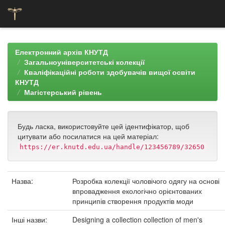
Skip
navigation
Електронний архів КНУТД
Загальноуніверситетські колекції
Кваліфікаційні роботи здобувачів вищої освіти
КНУТД
Магістерський рівень
Будь ласка, використовуйте цей ідентифікатор, щоб
цитувати або посилатися на цей матеріал:
https://er.knutd.edu.ua/handle/123456789/32650
Назва:
Розробка колекції чоловічого одягу на основі
впровадження екологічно орієнтованих
принципів створення продуктів моди
Інші назви:
Designing a collection collection of men's