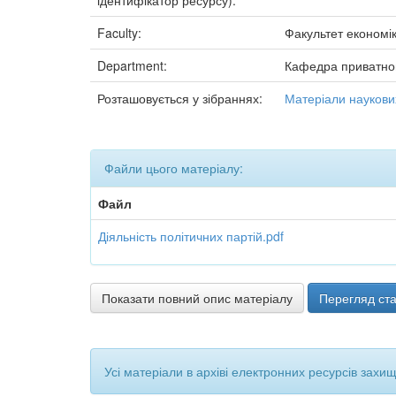
ідентифікатор ресурсу):
Faculty:
Факультет економік
Department:
Кафедра приватног
Розташовується у зібраннях:
Матеріали наукови
Файли цього матеріалу:
Файл
Діяльність політичних партій.pdf
Показати повний опис матеріалу
Перегляд ста
Усі матеріали в архіві електронних ресурсів захи