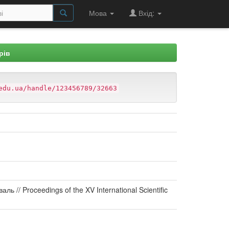
Мова
Вхід:
рів
edu.ua/handle/123456789/32663
аль // Proceedings of the XV International Scientific