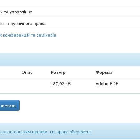
и та управління
о та публічного права
х конференцій та семінарів
Опис
Розмір
Формат
187,92 kB
Adobe PDF
тистики
щені авторським правом, всі права збережені.