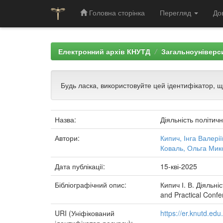
Головна сторінка
Перегляд
До
Skip
navigation
Електронний архів КНУТД
Загальноуніверси
Будь ласка, використовуйте цей ідентифікатор, 
Назва:
Діяльність політичн
Автори:
Кипич, Інга Валері
Коваль, Ольга Мик
Дата публікації:
15-кві-2025
Бібліографічний опис:
Кипич І. В. Діяльніс
and Practical Confer
URI (Уніфікований
https://er.knutd.e