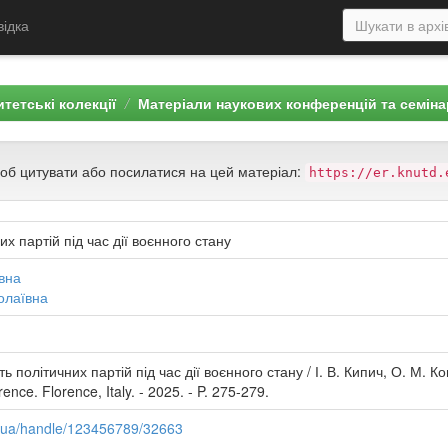
відка
тетські колекції
Матеріали наукових конференцій та семіна
щоб цитувати або посилатися на цей матеріал:
https://er.knutd.
их партій під час дії воєнного стану
ївна
олаївна
ть політичних партій під час дії воєнного стану / І. В. Кипич, О. М. Ков
ence. Florence, Italy. - 2025. - P. 275-279.
du.ua/handle/123456789/32663