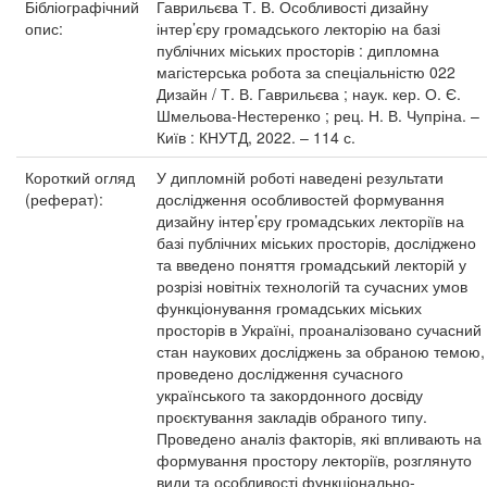
Бібліографічний
Гаврильєва Т. В. Особливості дизайну
опис:
інтер’єру громадського лекторію на базі
публічних міських просторів : дипломна
магістерська робота за спеціальністю 022
Дизайн / Т. В. Гаврильєва ; наук. кер. О. Є.
Шмельова-Нестеренко ; рец. Н. В. Чупріна. –
Київ : КНУТД, 2022. – 114 с.
Короткий огляд
У дипломній роботі наведені результати
(реферат):
дослідження особливостей формування
дизайну інтер’єру громадських лекторіїв на
базі публічних міських просторів, досліджено
та введено поняття громадський лекторій у
розрізі новітніх технологій та сучасних умов
функціонування громадських міських
просторів в Україні, проаналізовано сучасний
стан наукових досліджень за обраною темою,
проведено дослідження сучасного
українського та закордонного досвіду
проєктування закладів обраного типу.
Проведено аналіз факторів, які впливають на
формування простору лекторіїв, розглянуто
види та особливості функціонально-