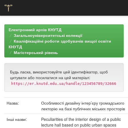
Skip
navigation
Електронний архів КНУТД
Загальноуніверситетські колекції
Кваліфікаційні роботи здобувачів вищої освіти
КНУТД
Магістерський рівень
Будь ласка, використовуйте цей ідентифікатор, щоб
цитувати або посилатися на цей матеріал:
https://er.knutd.edu.ua/handle/123456789/32666
Назва:
Особливості дизайну інтер’єру громадського
лекторію на базі публічних міських просторів
Інші назви:
Peculiarities of the interior design of a public
lecture hall based on public urban spaces