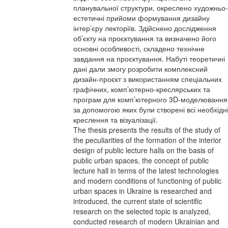
планувальної структури, окреслено художньо-
естетичні прийоми формування дизайну
інтер’єру лекторіїв. Здійснено дослідження
об’єкту на проєктування та визначено його
основні особливості, складено технічне
завдання на проєктування. Набуті теоретичні
дані дали змогу розробити комплексний
дизайн-проєкт з використанням спеціальних
графічних, комп’ютерно-креслярських та
програм для комп’ютерного 3D-моделювання
за допомогою яких були створені всі необхідн
креслення та візуалізації.
The thesis presents the results of the study of
the peculiarities of the formation of the interior
design of public lecture halls on the basis of
public urban spaces, the concept of public
lecture hall in terms of the latest technologies
and modern conditions of functioning of public
urban spaces in Ukraine is researched and
introduced, the current state of scientific
research on the selected topic is analyzed,
conducted research of modern Ukrainian and