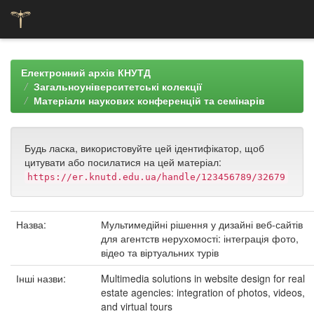
Skip
navigation
Електронний архів КНУТД
Загальноуніверситетські колекції
Матеріали наукових конференцій та семінарів
Будь ласка, використовуйте цей ідентифікатор, щоб
цитувати або посилатися на цей матеріал:
https://er.knutd.edu.ua/handle/123456789/32679
Назва:
Мультимедійні рішення у дизайні веб-сайтів
для агентств нерухомості: інтеграція фото,
відео та віртуальних турів
Інші назви:
Multimedia solutions in website design for real
estate agencies: integration of photos, videos,
and virtual tours