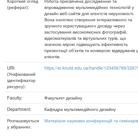
Короткий огляд
Робота присвячена дослідженню та
(реферат):
впровадженню мультимедійних технологій у
дизайн веб-сайтів для агентств нерухомості.
Вона охоплює створення інтерактивного та
зручного користувацького досвіду через
застосування високоякісних фотографій,
відеоматеріалів та віртуальних турів, що
значною мірою підвищують ефективність
презентації об’єктів та конверсію відвідувачів 
клієнтів.
URI
https://er.knutd.edu.ua/handle/123456789/3267
(Уніфікований
ідентифікатор
ресурсу):
Faculty:
Факультет дизайну
Department:
Кафедра мультимедійного дизайну
Розташовується
Матеріали наукових конференцій та семінарі
у зібраннях: