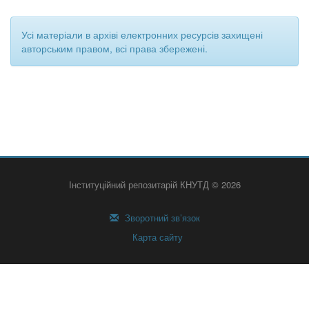
Усі матеріали в архіві електронних ресурсів захищені
авторським правом, всі права збережені.
Інституційний репозитарій КНУТД © 2026
Зворотний зв’язок
Карта сайту