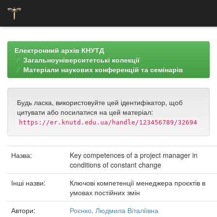
Skip
navigation
Електронний архів КНУТД
Загальноуніверситетські колекції
Матеріали наукових конференцій та семінарів
Будь ласка, використовуйте цей ідентифікатор, щоб
цитувати або посилатися на цей матеріал:
https://er.knutd.edu.ua/handle/123456789/32694
Назва:
Key competences of a project manager in
conditions of constant change
Інші назви:
Ключові компетенції менеджера проєктів в
умовах постійних змін
Автори:
Роєнко, Людмила Віталіївна