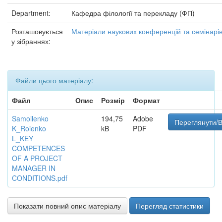
Department:
Кафедра філології та перекладу (ФП)
Розташовується
Матеріали наукових конференцій та семінарі
у зібраннях:
Файли цього матеріалу:
Файл
Опис
Розмір
Формат
Samoilenko
194,75
Adobe
Переглянути/В
K_Roienko
kB
PDF
L_KEY
COMPETENCES
OF A PROJECT
MANAGER IN
CONDITIONS.pdf
Показати повний опис матеріалу
Перегляд статистики