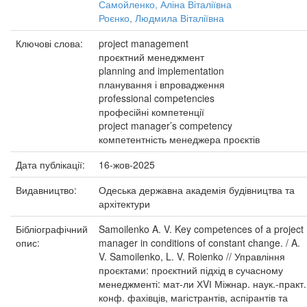
Самойленко, Аліна Віталіївна
Роєнко, Людмила Віталіївна
Ключові слова:
project management
проєктний менеджмент
planning and implementation
планування і впровадження
professional competencies
професійні компетенції
project manager’s competency
компетентність менеджера проєктів
Дата публікації:
16-жов-2025
Видавництво:
Одеська державна академія будівництва та
архітектури
Бібліографічний
Samoilenko A. V. Key competences of a project
опис:
manager in conditions of constant change. / A.
V. Samoilenko, L. V. Roienko // Управління
проєктами: проєктний підхід в сучасному
менеджменті: мат-ли ХVІ Міжнар. наук.-практ.
конф. фахівців, магістрантів, аспірантів та