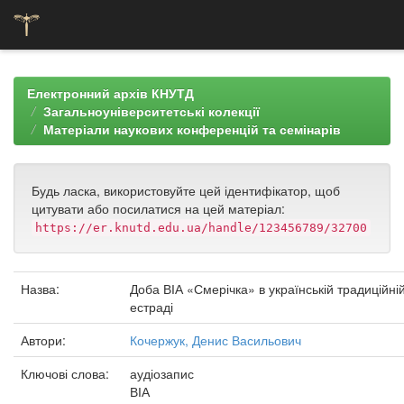
Skip
navigation
Електронний архів КНУТД
Загальноуніверситетські колекції
Матеріали наукових конференцій та семінарів
Будь ласка, використовуйте цей ідентифікатор, щоб
цитувати або посилатися на цей матеріал:
https://er.knutd.edu.ua/handle/123456789/32700
Назва:
Доба ВІА «Смерічка» в українській традиційні
естраді
Автори:
Кочержук, Денис Васильович
Ключові слова:
аудіозапис
ВІА