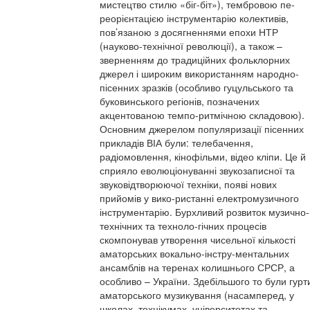
мистецтво стилю «біг-біт»), тембровою пе-
реорієнтацією інструментарію колективів,
пов’язаною з досягненнями епохи НТР
(науково-технічної революції), а також –
зверненням до традиційних фольклорних
джерел і широким використанням народно-
пісенних зразків (особливо гуцульського та
буковинського регіонів, позначених
акцентованою темпо-ритмічною складовою).
Основним джерелом популяризації пісенних
прикладів ВІА були: телебачення,
радіомовлення, кінофільми, відео кліпи. Це й
сприяло еволюціонуванні звукозаписної та
звуковідтворюючої техніки, появі нових
прийомів у вико-ристанні електромузичного
інструментарію. Бурхливий розвиток музично-
технічних та техноло-гічних процесів
скомпонував утворення чисельної кількості
аматорських вокально-інстру-ментальних
ансамблів на теренах колишнього СРСР, а
особливо – України. Здебільшого то були гурт
аматорського музикування (насамперед, у
школах, технікумах, університетах та