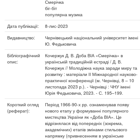
Смерічка
біг-біт
популярна музика
Дата публікації:
8-лис-2023
Видавництво:
Чернівецький національний університет імені
Ю. Федьковича
Бібліографічний
Кочержук Д. В. Доба ВІА «Смерічка» в
опис:
українській традиційній естраді / Д. В.
Кочержук // Молодіжна наука заради миру та
розвитку : матеріали ІІ Міжнародної науково-
практичної конференції (м. Чернівці, 8 – 10
листопада 2023 р.). - Чернівці : ЧНУ імені
Юрія Федьковича, 2023. - С. 195–199.
Короткий огляд
Період 1966-90-х рр. ознаменував появу
(реферат):
нового етапу у формуванні популярного
мистецтва України як «Доба ВІА». Це
відрізнялася від попередніх (зокрема,
академічних) етапів змінами стильового
напрямку (привнесенням в українське