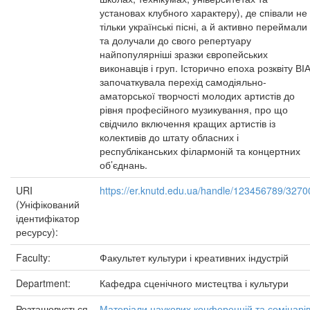
установах клубного характеру), де співали не
тільки українські пісні, а й активно переймали
та долучали до свого репертуару
найпопулярніші зразки європейських
виконавців і груп. Історично епоха розквіту ВІ
започаткувала перехід самодіяльно-
аматорської творчості молодих артистів до
рівня професійного музикування, про що
свідчило включення кращих артистів із
колективів до штату обласних і
республіканських філармоній та концертних
об’єднань.
URI
https://er.knutd.edu.ua/handle/123456789/3270
(Уніфікований
ідентифікатор
ресурсу):
Faculty:
Факультет культури і креативних індустрій
Department:
Кафедра сценічного мистецтва і культури
Розташовується
Матеріали наукових конференцій та семінарі