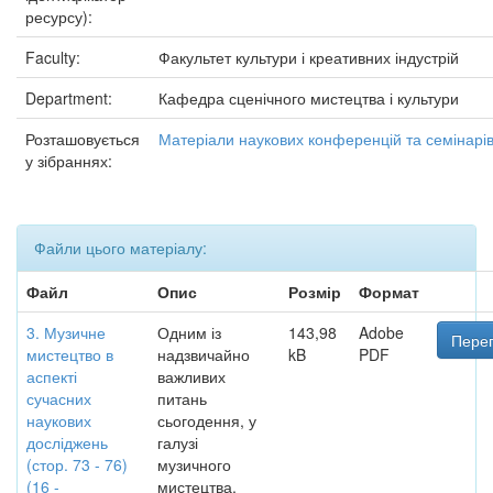
ресурсу):
Faculty:
Факультет культури і креативних індустрій
Department:
Кафедра сценічного мистецтва і культури
Розташовується
Матеріали наукових конференцій та семінарі
у зібраннях:
Файли цього матеріалу:
Файл
Опис
Розмір
Формат
3. Музичне
Одним із
143,98
Adobe
Перег
мистецтво в
надзвичайно
kB
PDF
аспекті
важливих
сучасних
питань
наукових
сьогодення, у
досліджень
галузі
(стор. 73 - 76)
музичного
(16 -
мистецтва,