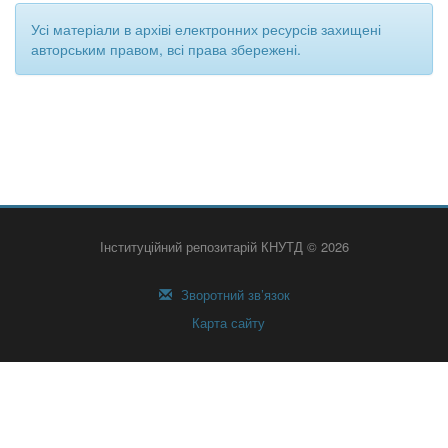
Усі матеріали в архіві електронних ресурсів захищені
авторським правом, всі права збережені.
Інституційний репозитарій КНУТД © 2026
Зворотний зв’язок
Карта сайту