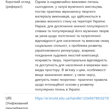
Короткий огляд
Одним із надзвичайно важливих питань
(реферат):
сьогодення, у галузі музичного мистецтва,
постає практика звукозапису творчого
матеріалу виконавців, що здійснюється в
умовах воєнного стану на території України.
Наразі, для досягнення значної популярності
співака та популяризації його музичних творів
за умов щодо логістичної та патріотичної
відповідності для населення та вимогам смак
соціальних спільнот, є проблема розвитку
україномовного репертуару, зокрема:
поєднання художніх якостей композиції,
яскравість твору, територіальна відповідність
та доступність для населення в мережах мас-
медіа простору. В зв’язку з цим, особливості
вище зазначених вимог, у свою чергу,
диктують певні теоретико- практичні правила
щодо інтонаційної основи у розвитку
популярних пісень в Україні.
URI
https://er.knutd.edu.ua/handle/123456789/3270
(Уніфікований
ідентифікатор