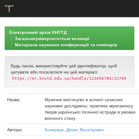
Skip
navigation
Електронний архів КНУТД
Загальноуніверситетські колекції
Матеріали наукових конференцій та семінарів
Будь ласка, використовуйте цей ідентифікатор, щоб
цитувати або посилатися на цей матеріал:
https://er.knutd.edu.ua/handle/123456789/32709
Назва:
Музичне мистецтво в аспекті сучасних
наукових досліджень: практика звукозапису
творів української пісенної естради в умовах
воєнного стану
Автори:
Кочержук, Денис Васильович