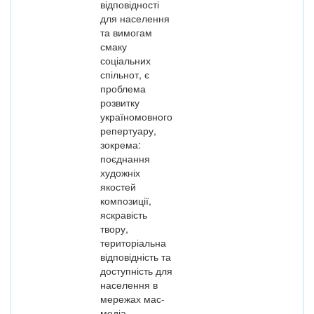
відповідності
для населення
та вимогам
смаку
соціальних
спільнот, є
проблема
розвитку
україномовного
репертуару,
зокрема:
поєднання
художніх
якостей
композиції,
яскравість
твору,
територіальна
відповідність та
доступність для
населення в
мережах мас-
медіа