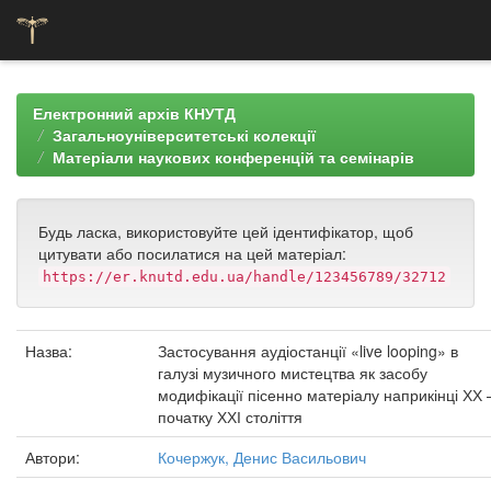
Skip
navigation
Електронний архів КНУТД
Загальноуніверситетські колекції
Матеріали наукових конференцій та семінарів
Будь ласка, використовуйте цей ідентифікатор, щоб
цитувати або посилатися на цей матеріал:
https://er.knutd.edu.ua/handle/123456789/32712
Назва:
Застосування аудіостанції «live looping» в
галузі музичного мистецтва як засобу
модифікації пісенно матеріалу наприкінці ХХ 
початку ХХІ століття
Автори:
Кочержук, Денис Васильович