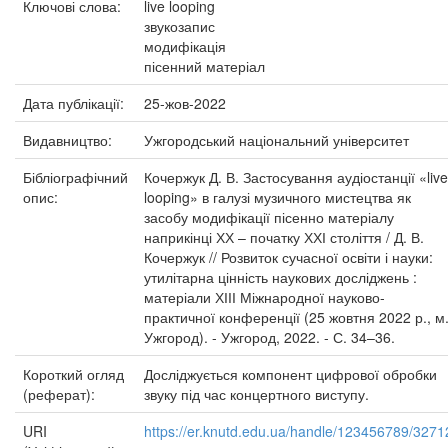
Ключові слова:
live looping
звукозапис
модифікація
пісенний матеріал
Дата публікації:
25-жов-2022
Видавництво:
Ужгородський національний університет
Бібліографічний
Кочержук Д. В. Застосування аудіостанції «live
опис:
looping» в галузі музичного мистецтва як
засобу модифікації пісенно матеріалу
наприкінці ХХ – початку ХХІ століття / Д. В.
Кочержук // Розвиток сучасної освіти і науки:
утилітарна цінність наукових досліджень :
матеріали ХІІІ Міжнародної науково-
практичної конференції (25 жовтня 2022 р., м
Ужгород). - Ужгород, 2022. - С. 34–36.
Короткий огляд
Досліджується компонент цифрової обробки
(реферат):
звуку під час концертного виступу.
URI
https://er.knutd.edu.ua/handle/123456789/3271