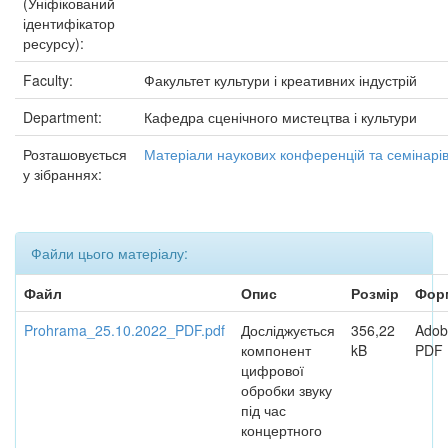
(Уніфікований
ідентифікатор
ресурсу):
Faculty:
Факультет культури і креативних індустрій
Department:
Кафедра сценічного мистецтва і культури
Розташовується
Матеріали наукових конференцій та семінарі
у зібраннях:
Файли цього матеріалу:
Файл
Опис
Розмір
Фор
Prohrama_25.10.2022_PDF.pdf
Досліджується
356,22
Adob
компонент
kB
PDF
цифрової
обробки звуку
під час
концертного