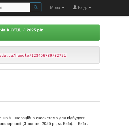
Мова
Вхід:
арів КНУТД
2025 рік
edu.ua/handle/123456789/32721
енко // Інноваційна екосистема для відбудови
онференції (3 жовтня 2025 р., м. Київ). – Київ :