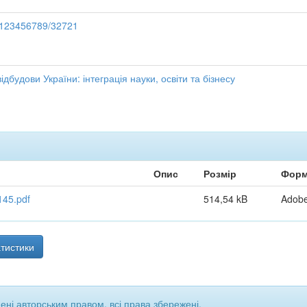
e/123456789/32721
дбудови України: інтеграція науки, освіти та бізнесу
Опис
Розмір
Форм
145.pdf
514,54 kB
Adob
тистики
щені авторським правом, всі права збережені.