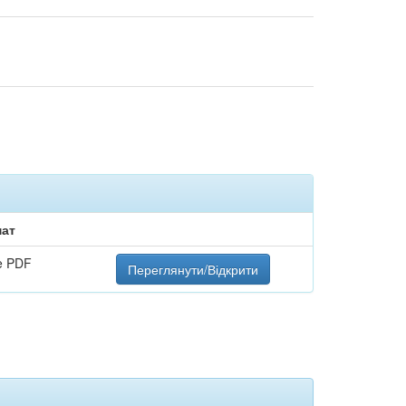
ат
e PDF
Переглянути/Відкрити