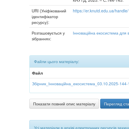
КНУТД, 2025. – С.144-145.
URI (Уніфікований
https://er.knutd.edu.ua/handl
ідентифікатор
ресурсу):
Розташовується у
Інноваційна екосистема для ві
зібраннях:
Файли цього матеріалу:
Файл
Збірник_Інноваційна_екосистема_03.10.2025-144-
Показати повний опис матеріалу
Перегляд ста
Усі матеріали в архіві електронних ресурсів захи