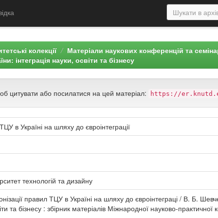
відка
тетські колекції
Матеріали наукових конференцій та семін
и: інтеграція науки, освіти та бізнесу
щоб цитувати або посилатися на цей матеріал:
https://er.knutd.
ТЦУ в Україні на шляху до євроінтеграції
рситет технологій та дизайну
нізації правил ТЦУ в Україні на шляху до євроінтеграці / В. Б. Шевч
іти та бізнесу : збірник матеріалів Міжнародної науково-практичної к