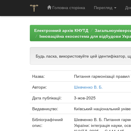
Головна сторінка
Перегляд
До
Skip
navigation
Електронний архів КНУТД
Загальноуніверси
Інноваційна екосистема для відбудови Україн
Будь ласка, використовуйте цей ідентифікатор, 
Назва:
Питання гармонізації правил 
Автори:
Шевченко В. Б.
Дата публікації:
3-жов-2025
Видавництво:
Київський національний уніве
Бібліографічний
Шевченко В. Б. Питання гармо
опис:
України: інтеграція науки, осв