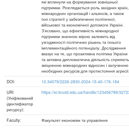
які вплинули на формування зовнішньої
підтримки. Розглядається роль західних країн,
міжнародних організацій і альянсів, а також
їхні стратегії у забезпеченні політичної,
військової та економічної допомоги Україні.
З’ясовано, що ефективність міжнародної
підтримки значною мірою залежить від
узгодженості політичних рішень та їхнього
імплементаційного потенціалу. Дослідження
вказує на те, що проактивна політика України
та активна дипломатична діяльність сприяють
зміцненню міжнародних відносин і залученню
необхідних ресурсів для протистояння агресії
DOI:
10.34079/2226-2830-2024-15-40-176-184
URI
https://er.knutd.edu.ua/handle/123456789/3272
(Уніфікований
ідентифікатор
ресурсу):
Faculty:
Факультет економіки та управління