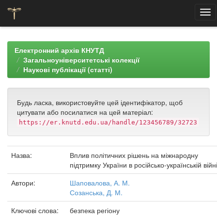
Skip
navigation
Електронний архів КНУТД
Загальноуніверситетські колекції
Наукові публікації (статті)
Будь ласка, використовуйте цей ідентифікатор, щоб
цитувати або посилатися на цей матеріал:
https://er.knutd.edu.ua/handle/123456789/32723
Назва:
Вплив політичних рішень на міжнародну
підтримку України в російсько-українській війн
Автори:
Шаповалова, А. М.
Созанська, Д. М.
Ключові слова:
безпека регіону