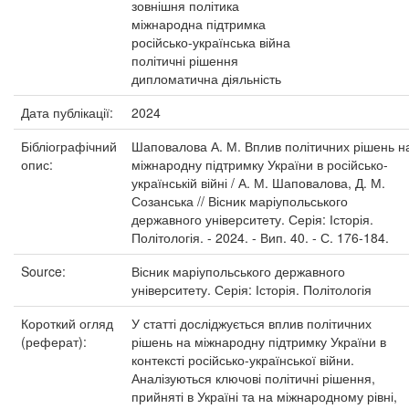
зовнішня політика
міжнародна підтримка
російсько-українська війна
політичні рішення
дипломатична діяльність
Дата публікації:
2024
Бібліографічний
Шаповалова А. М. Вплив політичних рішень н
опис:
міжнародну підтримку України в російсько-
українській війні / А. М. Шаповалова, Д. М.
Созанська // Вісник маріупольського
державного університету. Серія: Історія.
Політологія. - 2024. - Вип. 40. - С. 176-184.
Source:
Вісник маріупольського державного
університету. Серія: Історія. Політологія
Короткий огляд
У статті досліджується вплив політичних
(реферат):
рішень на міжнародну підтримку України в
контексті російсько-української війни.
Аналізуються ключові політичні рішення,
прийняті в Україні та на міжнародному рівні,