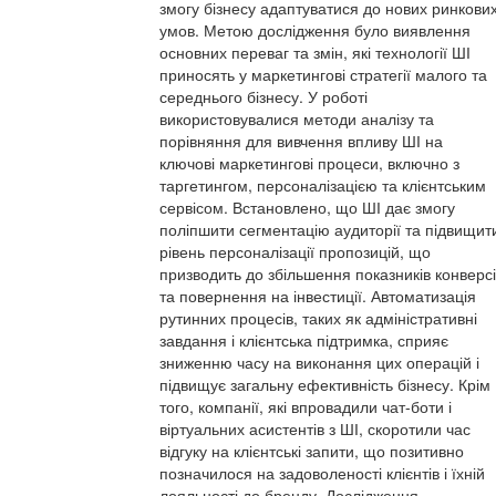
змогу бізнесу адаптуватися до нових ринкови
умов. Метою дослідження було виявлення
основних переваг та змін, які технології ШІ
приносять у маркетингові стратегії малого та
середнього бізнесу. У роботі
використовувалися методи аналізу та
порівняння для вивчення впливу ШІ на
ключові маркетингові процеси, включно з
таргетингом, персоналізацією та клієнтським
сервісом. Встановлено, що ШІ дає змогу
поліпшити сегментацію аудиторії та підвищит
рівень персоналізації пропозицій, що
призводить до збільшення показників конверсі
та повернення на інвестиції. Автоматизація
рутинних процесів, таких як адміністративні
завдання і клієнтська підтримка, сприяє
зниженню часу на виконання цих операцій і
підвищує загальну ефективність бізнесу. Крім
того, компанії, які впровадили чат-боти і
віртуальних асистентів з ШІ, скоротили час
відгуку на клієнтські запити, що позитивно
позначилося на задоволеності клієнтів і їхній
лояльності до бренду. Дослідження