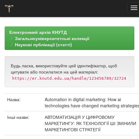
Skip
navigation
Електронний архів КНУТД
Загальноуніверситетські колекції
Наукові публікації (статті)
Будь ласка, використовуйте цей ідентифікатор, щоб
цитувати або посилатися на цей матеріал:
https://er.knutd.edu.ua/handle/123456789/32724
Назва:
Automation in digital marketing: How ai
technologies have changed marketing strategie
Інші назви:
АВТОМАТИЗАЦІЯ У ЦИФРОВОМУ
МАРКЕТИНГУ: ЯК ТЕХНОЛОГІЇ ШІ ЗМІНИЛИ
МАРКЕТИНГОВІ СТРАТЕГІЇ