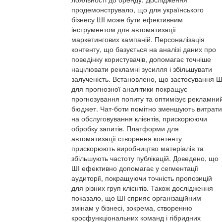
продемонструвало, що для українського
бізнесу ШІ може бути ефективним
інструментом для автоматизації
маркетингових кампаній. Персоналізація
контенту, що базується на аналізі даних про
поведінку користувачів, допомагає точніше
націлювати рекламні зусилля і збільшувати
залученість. Встановлено, що застосування Ш
для прогнозної аналітики покращує
прогнозування попиту та оптимізує рекламни
бюджет. Чат-боти помітно зменшують витрати
на обслуговування клієнтів, прискорюючи
обробку запитів. Платформи для
автоматизації створення контенту
прискорюють виробництво матеріалів та
збільшують частоту публікацій. Доведено, що
ШІ ефективно допомагає у сегментації
аудиторії, покращуючи точність пропозицій
для різних груп клієнтів. Також дослідження
показало, що ШІ сприяє організаційним
змінам у бізнесі, зокрема, створенню
кросфункціональних команд і гібридних