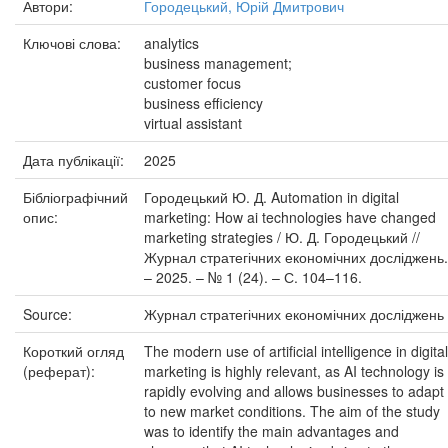
Автори:
Городецький, Юрій Дмитрович
Ключові слова:
analytics
business management;
customer focus
business efficiency
virtual assistant
Дата публікації:
2025
Бібліографічний
Городецький Ю. Д. Automation in digital
опис:
marketing: How ai technologies have changed
marketing strategies / Ю. Д. Городецький //
Журнал стратегічних економічних досліджень.
– 2025. – № 1 (24). – С. 104–116.
Source:
Журнал стратегічних економічних досліджень
Короткий огляд
The modern use of artificial intelligence in digital
(реферат):
marketing is highly relevant, as AI technology is
rapidly evolving and allows businesses to adapt
to new market conditions. The aim of the study
was to identify the main advantages and