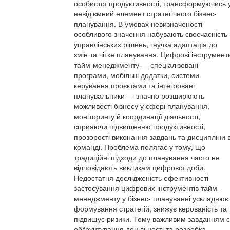
особистої продуктивності, трансформуючись 
невід’ємний елемент стратегічного бізнес-
планування. В умовах невизначеності
особливого значення набувають своєчасність
управлінських рішень, гнучка адаптація до
змін та чітке планування. Цифрові інструмент
тайм-менеджменту — спеціалізовані
програми, мобільні додатки, системи
керування проєктами та інтегровані
планувальники — значно розширюють
можливості бізнесу у сфері планування,
моніторингу й координації діяльності,
сприяючи підвищенню продуктивності,
прозорості виконання завдань та дисципліни 
команді. Проблема полягає у тому, що
традиційні підходи до планування часто не
відповідають викликам цифрової доби.
Недостатня дослідженість ефективності
застосування цифрових інструментів тайм-
менеджменту у бізнес- плануванні ускладнює
формування стратегій, знижує керованість та
підвищує ризики. Тому важливим завданням є
обґрунтування доцільності та розробка