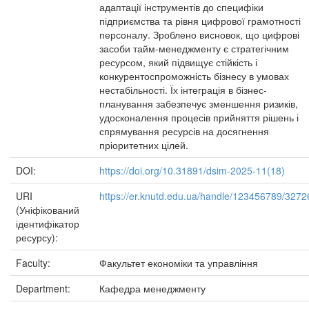
адаптації інструментів до специфіки
підприємства та рівня цифрової грамотності
персоналу. Зроблено висновок, що цифрові
засоби тайм-менеджменту є стратегічним
ресурсом, який підвищує стійкість і
конкурентоспроможність бізнесу в умовах
нестабільності. Їх інтеграція в бізнес-
планування забезпечує зменшення ризиків,
удосконалення процесів прийняття рішень і
спрямування ресурсів на досягнення
пріоритетних цілей.
DOI:
https://doi.org/10.31891/dsim-2025-11(18)
URI
https://er.knutd.edu.ua/handle/123456789/3272
(Уніфікований
ідентифікатор
ресурсу):
Faculty:
Факультет економіки та управління
Department:
Кафедра менеджменту