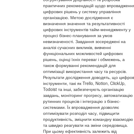
практичних рекомендацій щодо впровадженн
цифрових рішень у систему управління
організацією. Метою дослідження є
визначення значення та результативності
цифрових інструментів тайм-менеджменту у
процесі бізнес-планування за умов
невизначеності. Завдання зосереджені на
аналізі сучасних викликів, вивченні
функціональних можливостей цифрових
рішень, оцінці їхніх переваг і обмежень, а
також формуванні рекомендацій для
оптимізації використання часу та ресурсів.
Результати дослідження доводять, що цифров
інструменти, такі як Trello, Notion, ClickUp,
Todoist та інші, забезпечують організацію
завдань, моніторинг прогресу, автоматизацію
рутинних процесів і інтеграцію з бізнес-
системами. Їх впровадження дозволяє
оптимізувати розподіл часу, підвищити
продуктивність, зміцнити командну взаємодію
та швидко реагувати на зміни середовища.
При цьому ефективність залежить від