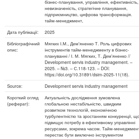
бізнес-планування, управління, ефективність,
невизначеність, стратегічне планування,
підприємництво, цифрова трансформація.
тайм-менеджмент,
Дата публікації:
2025
Бібліографічний
Мягких І.М., Дем'яненко Т. Роль цифрових
опис:
інструментів тайм-менеджменту в бізнес-
плануванні / І. М. Мягких, Т. Дем'яненко //
Development servis industry management. –
2025. – №3. – С.118-123. – DOI:
https://doi.org/10.31891/dsim-2025-11(18).
Source:
Development servis industry management
Короткий огляд
Актуальність дослідження зумовлена
(реферат):
глобальною нестабільністю, швидким
розвитком технологій, економічною
турбулентністю та зростанням конкуренції, щ
підвищує потребу в ефективному управлінні
ресурсами, зокрема часом. Тайм-менеджмен
перестає бути виключно інструментом