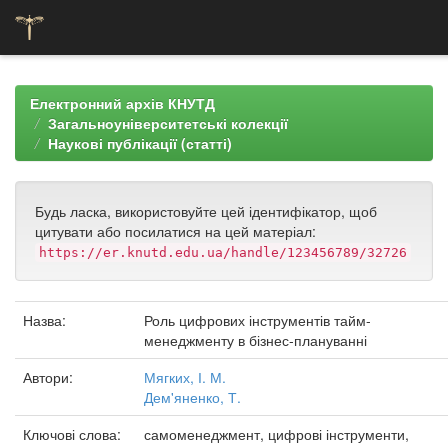
Skip
navigation
Електронний архів КНУТД
Загальноуніверситетські колекції
Наукові публікації (статті)
Будь ласка, використовуйте цей ідентифікатор, щоб
цитувати або посилатися на цей матеріал:
https://er.knutd.edu.ua/handle/123456789/32726
Назва:
Роль цифрових інструментів тайм-
менеджменту в бізнес-плануванні
Автори:
Мягких, І. М.
Дем'яненко, Т.
Ключові слова:
самоменеджмент, цифрові інструменти,