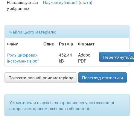
Розташовується
Наукові публікації (статті)
у зібраннях:
Файли цього матеріалу:
Файл
Опис
Розмір
Формат
Роль цифрових
452,44
Adobe
Переглянути/Ві
інструментів.pdf
kB
PDF
Показати повний опис матеріалу
Перегляд статистики
Усі матеріали в архіві електронних ресурсів захищені
авторським правом, всі права збережені.