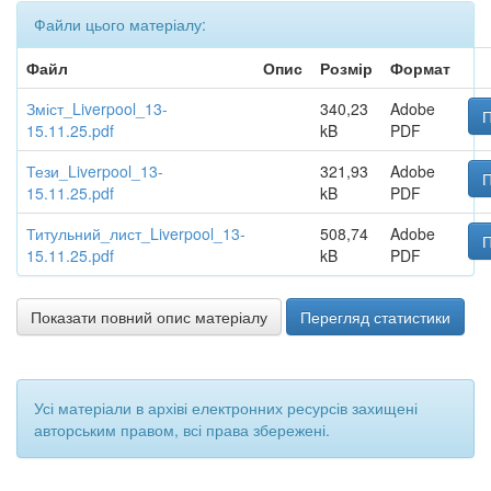
Файли цього матеріалу:
Файл
Опис
Розмір
Формат
Зміст_Liverpool_13-
340,23
Adobe
П
15.11.25.pdf
kB
PDF
Тези_Liverpool_13-
321,93
Adobe
П
15.11.25.pdf
kB
PDF
Титульний_лист_Liverpool_13-
508,74
Adobe
П
15.11.25.pdf
kB
PDF
Показати повний опис матеріалу
Перегляд статистики
Усі матеріали в архіві електронних ресурсів захищені
авторським правом, всі права збережені.