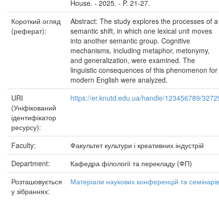
House. - 2025. - P. 21-27.
Короткий огляд
Abstract: The study explores the processes of a
(реферат):
semantic shift, in which one lexical unit moves
into another semantic group. Cognitive
mechanisms, including metaphor, metonymy,
and generalization, were examined. The
linguistic consequences of this phenomenon for
modern English were analyzed.
URI
https://er.knutd.edu.ua/handle/123456789/3272
(Уніфікований
ідентифікатор
ресурсу):
Faculty:
Факультет культури і креативних індустрій
Department:
Кафедра філології та перекладу (ФП)
Розташовується
Матеріали наукових конференцій та семінарі
у зібраннях: