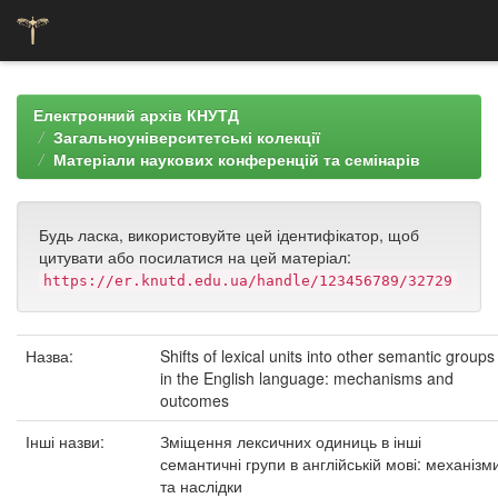
Skip
navigation
Електронний архів КНУТД
Загальноуніверситетські колекції
Матеріали наукових конференцій та семінарів
Будь ласка, використовуйте цей ідентифікатор, щоб
цитувати або посилатися на цей матеріал:
https://er.knutd.edu.ua/handle/123456789/32729
Назва:
Shifts of lexical units into other semantic groups
in the English language: mechanisms and
outcomes
Інші назви:
Зміщення лексичних одиниць в інші
семантичні групи в англійській мові: механізм
та наслідки