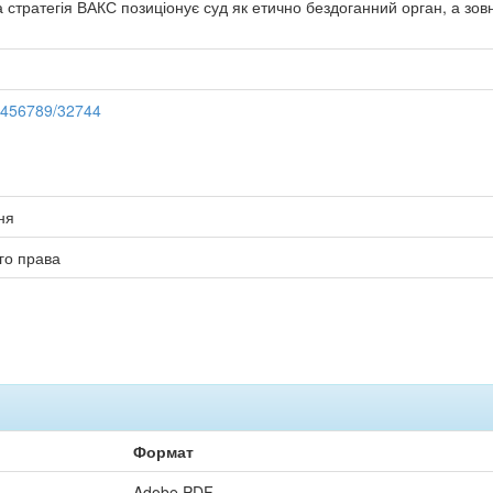
 стратегія ВАКС позиціонує суд як етично бездоганний орган, а зов
23456789/32744
ня
го права
Формат
Adobe PDF