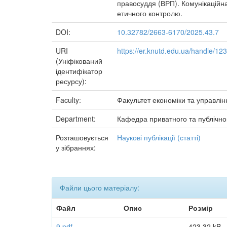
правосуддя (ВРП). Комунікаційна
етичного контролю.
DOI:
10.32782/2663-6170/2025.43.7
URI
https://er.knutd.edu.ua/handle/1
(Уніфікований
ідентифікатор
ресурсу):
Faculty:
Факультет економіки та управлін
Department:
Кафедра приватного та публічно
Розташовується
Наукові публікації (статті)
у зібраннях:
Файли цього матеріалу:
Файл
Опис
Розмір
9.pdf
423,32 kB