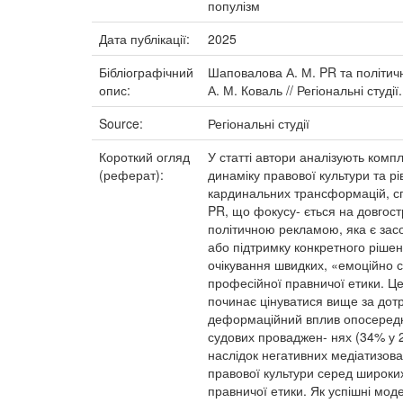
популізм
Дата публікації:
2025
Бібліографічний
Шаповалова А. М. PR та політич
опис:
А. М. Коваль // Регіональні студії
Source:
Регіональні студії
Короткий огляд
У статті автори аналізують компл
(реферат):
динаміку правової культури та р
кардинальних трансформацій, сп
PR, що фокусу- ється на довгост
політичною рекламою, яка є зас
або підтримку конкретного рішен
очікування швидких, «емоційно 
професійної правничої етики. Ц
починає цінуватися вище за дот
деформаційний вплив опосередков
судових проваджен- нях (34% у 2
наслідок негативних медіатизова
правової культури серед широких
правничої етики. Як успішні мод