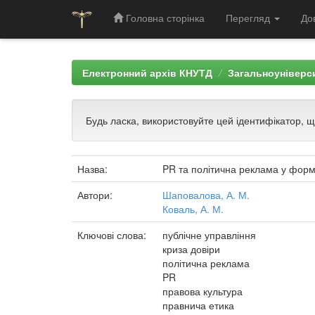
Головна сторінка
Перегляд
До
Skip
navigation
Електронний архів КНУТД
Загальноуніверси
Будь ласка, використовуйте цей ідентифікатор, 
Назва:
PR та політична реклама у форму
Автори:
Шаповалова, А. М.
Коваль, А. М.
Ключові слова:
публічне управління
криза довіри
політична реклама
PR
правова культура
правнича етика