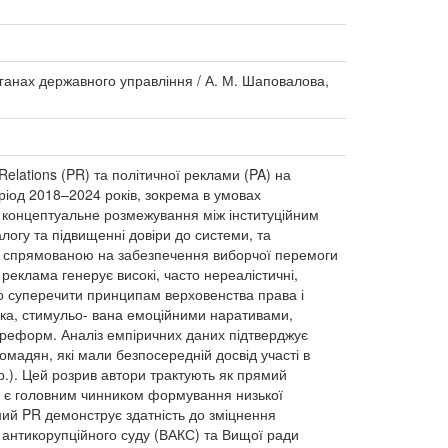
ганах державного управління / А. М. Шаповалова,
Relations (PR) та політичної реклами (PA) на
еріод 2018–2024 років, зокрема в умовах
 концептуальне розмежування між інституційним
логу та підвищенні довіри до системи, та
у, спрямованою на забезпечення виборчої перемоги
реклама генерує високі, часто нереалістичні,
о суперечити принципам верховенства права і
мка, стимульо- вана емоційними наративами,
 реформ. Аналіз емпіричних даних підтверджує
мадян, які мали безпосередній досвід участі в
 р.). Цей розрив автори трактують як прямий
та є головним чинником формування низької
ний PR демонструє здатність до зміцнення
о антикорупційного суду (ВАКС) та Вищої ради