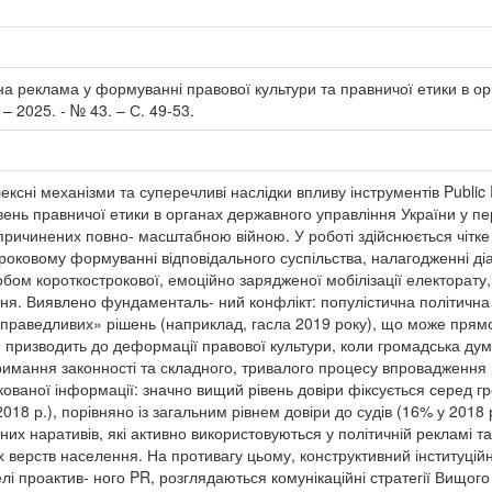
на реклама у формуванні правової культури та правничої етики в ор
. – 2025. - № 43. – С. 49-53.
ексні механізми та суперечливі наслідки впливу інструментів Public 
івень правничої етики в органах державного управління України у п
ричинених повно- масштабною війною. У роботі здійснюється чітке
роковому формуванні відповідального суспільства, налагодженні діа
обом короткострокової, емоційно зарядженої мобілізації електорат
ня. Виявлено фундаменталь- ний конфлікт: популістична політична 
справедливих» рішень (наприклад, гасла 2019 року), що може прям
е призводить до деформації правової культури, коли громадська ду
римання законності та складного, тривалого процесу впровадження
аної інформації: значно вищий рівень довіри фіксується серед гро
018 р.), порівняно із загальним рівнем довіри до судів (16% у 2018
них наративів, які активно використовуються у політичній рекламі 
 верств населення. На противагу цьому, конструктивний інституцій
елі проактив- ного PR, розглядаються комунікаційні стратегії Вищог