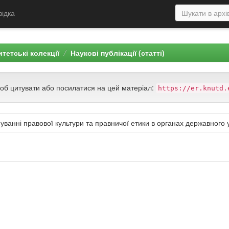
відка
тетські колекції
Наукові публікації (статті)
щоб цитувати або посилатися на цей матеріал:
https://er.knutd.
ванні правової культури та правничої етики в органах державного 