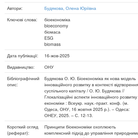
Автори:
Будякова, Олена Юріївна
Ключові слова:
біоекономіка
bioeconomy
біомаса
ESG
biomass
Дата публікації:
16-жов-2025
Видавництво:
ОНУ
Бібліографічний
Будякова О. Ю. Біоекономіка як нова модель
опис:
інноваційного розвитку в контексті відтворенн
суспільного капіталу / О. Ю. Будякова //
Глокалізаційні аспекти інноваційного розвитку
економіки : Всеукр. наук.-практ. конф. (м.
Одеса, ОНУ, 16 жовтня 2025 р.). – Одеса:
ОНЕУ, 2025. – С. 12-13.
Короткий огляд
Принципи біоекономіки охоплюють
(реферат):
комплексний підхід до управління природним