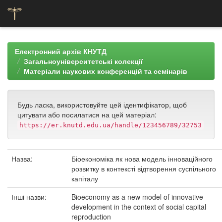
Skip
navigation
Електронний архів КНУТД
Загальноуніверситетські колекції
Матеріали наукових конференцій та семінарів
Будь ласка, використовуйте цей ідентифікатор, щоб
цитувати або посилатися на цей матеріал:
https://er.knutd.edu.ua/handle/123456789/32753
Назва:
Біоекономіка як нова модель інноваційного
розвитку в контексті відтворення суспільного
капіталу
Інші назви:
Bioeconomy as a new model of innovative
development in the context of social capital
reproduction