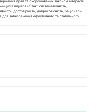
додержання прав та охоронюваних законом інтересів
ринципів віднесено такі: систематичність,
тивність, достовірність, добросовісність, раціональ-
я для забезпечення ефективного та стабільного