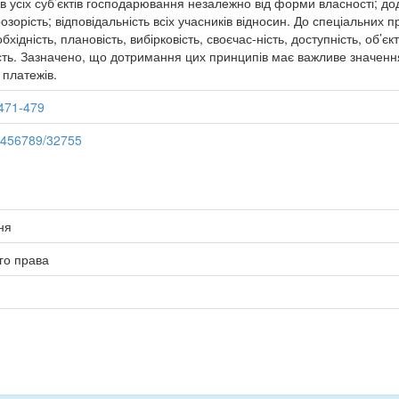
есів усіх суб’єктів господарювання незалежно від форми власності; 
розорість; відповідальність всіх учасників відносин. До спеціальних п
бхідність, плановість, вибірковість, своєчас-ність, доступність, об’єк
ість. Зазначено, що дотримання цих принципів має важливе значенн
 платежів.
471-479
23456789/32755
ня
го права