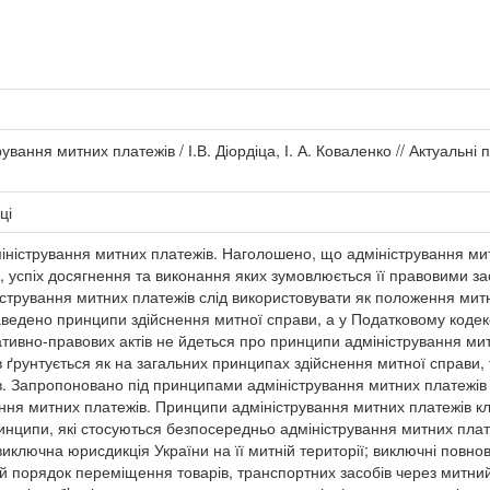
ування митних платежів / І.В. Діордіца, І. А. Коваленко // Актуальні п
ці
іністрування митних платежів. Наголошено, що адміністрування мит
ня, успіх досягнення та виконання яких зумовлюється її правовими 
стрування митних платежів слід використовувати як положення митно
аведено принципи здійснення митної справи, а у Податковому кодек
тивно-правових актів не йдеться про принципи адміністрування ми
 ґрунтується як на загальних принципах здійснення митної справи, 
в. Запропоновано під принципами адміністрування митних платежів 
ання митних платежів. Принципи адміністрування митних платежів к
ринципи, які стосуються безпосередньо адміністрування митних плат
виключна юрисдикція України на її митній території; виключні повно
й порядок переміщення товарів, транспортних засобів через митний