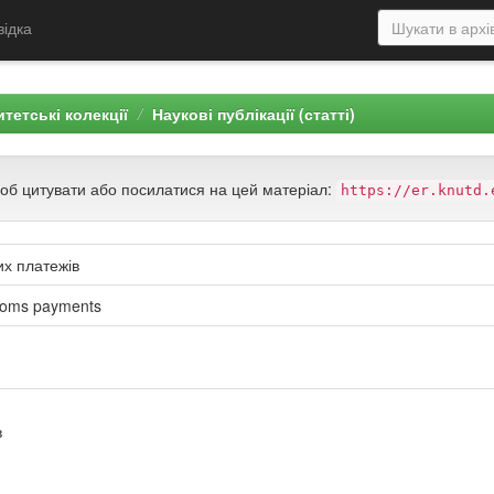
відка
тетські колекції
Наукові публікації (статті)
щоб цитувати або посилатися на цей матеріал:
https://er.knutd.
х платежів
ustoms payments
я
в