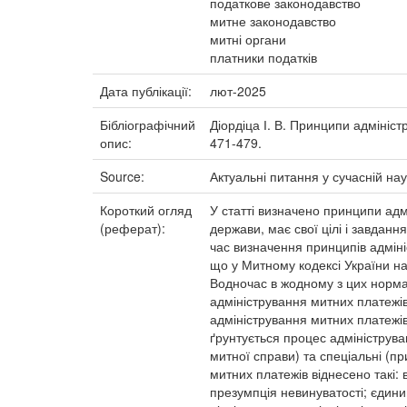
податкове законодавство
митне законодавство
митні органи
платники податків
Дата публікації:
лют-2025
Бібліографічний
Діордіца І. В. Принципи адміністр
опис:
471-479.
Source:
Актуальні питання у сучасній нау
Короткий огляд
У статті визначено принципи адм
(реферат):
держави, має свої цілі і завдан
час визначення принципів адміні
що у Митному кодексі України н
Водночас в жодному з цих норма
адміністрування митних платежів
адміністрування митних платежі
ґрунтується процес адмініструв
митної справи) та спеціальні (п
митних платежів віднесено такі: 
презумпція невинуватості; єдини