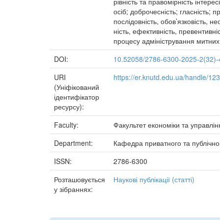
рівність та правомірність інтер
осіб; доброчесність; гласність; п
послідовність, обов’язковість, нео
ність, ефективність, превентивн
процесу адміністрування митних
DOI:
10.52058/2786-6300-2025-2(32)-
URI
https://er.knutd.edu.ua/handle/1
(Уніфікований
ідентифікатор
ресурсу):
Faculty:
Факультет економіки та управлін
Department:
Кафедра приватного та публічно
ISSN:
2786-6300
Розташовується
Наукові публікації (статті)
у зібраннях: