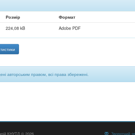
Розмір
Формат
224,08 kB
Adobe PDF
тистики
щені авторським правом, всі права збережені.
тарій КНУТД © 2026
Зворотний зв