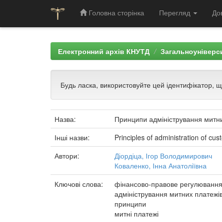
Головна сторінка
Перегляд
До
Skip
navigation
Електронний архів КНУТД
Загальноуніверси
Будь ласка, використовуйте цей ідентифікатор, 
Назва:
Принципи адміністрування митни
Інші назви:
Principles of administration of c
Автори:
Діордіца, Ігор Володимирович
Коваленко, Інна Анатоліївна
Ключові слова:
фінансово-правове регулюванн
адміністрування митних платежі
принципи
митні платежі