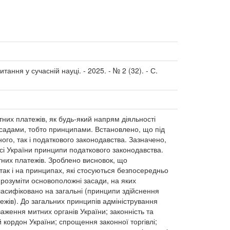
итання у сучасній науці. - 2025. - № 2 (32). - С.
них платежів, як будь-який напрям діяльності
засадами, тобто принципами. Встановлено, що під
го, так і податкового законодавства. Зазначено,
сі України принципи податкового законодавства.
тних платежів. Зроблено висновок, що
так і на принципах, які стосуються безпосередньо
розуміти основоположні засади, на яких
ласифіковано на загальні (принципи здійснення
ежів). До загальних принципів адміністрування
важення митних органів України; законність та
 кордон України; спрощення законної торгівлі;