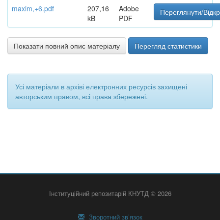
maxim,+6.pdf
207,16
Adobe
Переглянути/Відк
kB
PDF
Показати повний опис матеріалу
Перегляд статистики
Усі матеріали в архіві електронних ресурсів захищені
авторським правом, всі права збережені.
Інституційний репозитарій КНУТД © 2026
Зворотний зв’язок