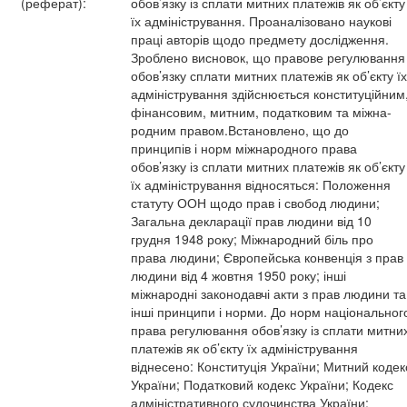
(реферат):
обов’язку із сплати митних платежів як об’єкту
їх адміністрування. Проаналізовано наукові
праці авторів щодо предмету дослідження.
Зроблено висновок, що правове регулювання
обов’язку сплати митних платежів як об’єкту їх
адміністрування здійснюється конституційним
фінансовим, митним, податковим та міжна-
родним правом.Встановлено, що до
принципів і норм міжнародного права
обов’язку із сплати митних платежів як об’єкту
їх адміністрування відносяться: Положення
статуту ООН щодо прав і свобод людини;
Загальна декларації прав людини від 10
грудня 1948 року; Міжнародний біль про
права людини; Європейська конвенція з прав
людини від 4 жовтня 1950 року; інші
міжнародні законодавчі акти з прав людини та
інші принципи і норми. До норм національног
права регулювання обов’язку із сплати митни
платежів як об’єкту їх адміністрування
віднесено: Конституція України; Митний кодек
України; Податковий кодекс України; Кодекс
адміністративного судочинства України;