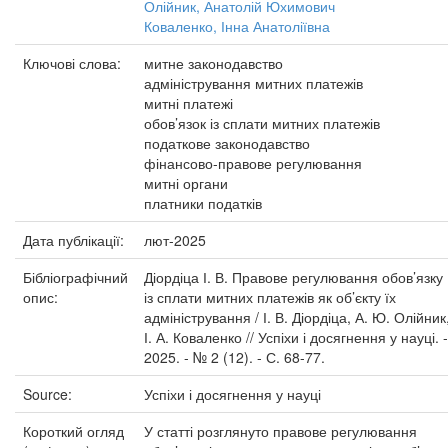
Олійник, Анатолій Юхимович
Коваленко, Інна Анатоліївна
Ключові слова:
митне законодавство
адміністрування митних платежів
митні платежі
обов’язок із сплати митних платежів
податкове законодавство
фінансово-правове регулювання
митні органи
платники податків
Дата публікації:
лют-2025
Бібліографічний
Діордіца І. В. Правове регулювання обов’язку
опис:
із сплати митних платежів як об’єкту їх
адміністрування / І. В. Діордіца, А. Ю. Олійник
І. А. Коваленко // Успіхи і досягнення у науці. -
2025. - № 2 (12). - С. 68-77.
Source:
Успіхи і досягнення у науці
Короткий огляд
У статті розглянуто правове регулювання