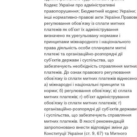
Кодекс України про адміністративні
правопорушення; Бюджетний кодекс України;
інші нормативно-правові акти України.Правов
регулювання обов’язку із сплати митних
платежів як об’єкт їх адміністрування
визначено як урегульовану нормами і
принципами міжнародного і національного
права діяльність особи сплачувати митні
платежі та організаційно-розпорядчі дії
суб’єктів держави і суспільства, що
забезпечують необхідність справляння митни
платежів. До ознак правового регулювання
обов’язку із сплати митних платежів віднесено
а) міжнародні і національні принципи та
норми; б) регулювання обов’язку; в) сплата
митних платежів; г) об’єкт адміністрування
обов’язку із сплати митних платежів; r)
організаційно-розпорядчі дії суб’єктів держави
і суспільства, що забезпечують справляння
митних платежів. В якості рекомендацій
запропоновано внести відповідні зміни до
Конституції України (ст. 9, 67) та Митного