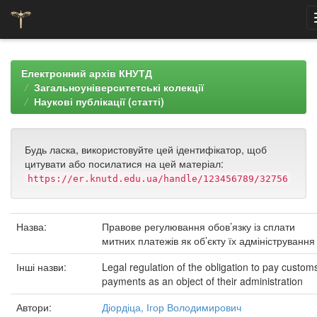
Skip
navigation
Електронний архів КНУТД
Загальноуніверситетські колекції
Наукові публікації (статті)
Будь ласка, використовуйте цей ідентифікатор, щоб
цитувати або посилатися на цей матеріал:
https://er.knutd.edu.ua/handle/123456789/32756
Назва:
Правове регулювання обов’язку із сплати
митних платежів як об’єкту їх адміністрування
Інші назви:
Legal regulation of the obligation to pay custom
payments as an object of their administration
Автори:
Діордіца, Ігор Володимирович