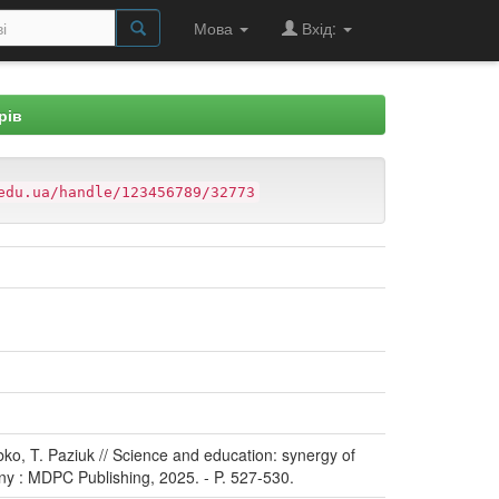
Мова
Вхід:
рів
edu.ua/handle/123456789/32773
ko, T. Paziuk // Science and education: synergy of
many : MDPC Publishing, 2025. - P. 527-530.