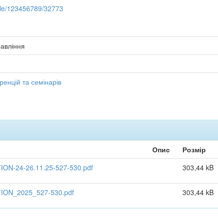
ndle/123456789/32773
равління
енцій та семінарів
Опис
Розмір
N-24-26.11.25-527-530.pdf
303,44 kB
ON_2025_527-530.pdf
303,44 kB