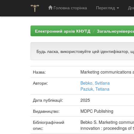
Головна сторінка
Перегляд
До
Skip
navigation
Електронний архів КНУТД
Загальноуніверси
Будь ласка, використовуйте цей ідентифікатор, 
Назва:
Marketing communications as
Автори:
Bebko, Svitlana
Paziuk, Tetiana
Дата публікації:
2025
Видавництво:
MDPC Publishing
Бібліографічний
Bebko S. Marketing communica
опис:
innovation : proceedings of 