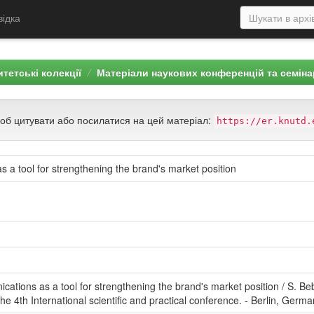
відка
тетські колекції
Матеріали наукових конференцій та семіна
щоб цитувати або посилатися на цей матеріал:
https://er.knutd.
 a tool for strengthening the brand's market position
tions as a tool for strengthening the brand's market position / S. Beb
the 4th International scientific and practical conference. - Berlin, Ger