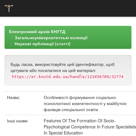
Skip
navigation
Електронний архів КНУТД
Загальноуніверситетські колекції
Наукові публікації (статті)
Будь ласка, використовуйте цей ідентифікатор, щоб
цитувати або посилатися на цей матеріал:
https://er.knutd.edu.ua/handle/123456789/32774
Назва:
Особливості формування соціально-
психологічної компетентності у майбутніх
фахівців спеціальної освіти
Інші назви:
Features Of The Formation Of Socio-
Psychological Competence In Future Specialists
In Special Education