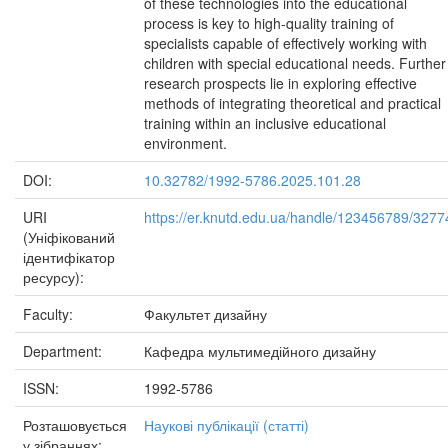
of these technologies into the educational
process is key to high-quality training of
specialists capable of effectively working with
children with special educational needs. Further
research prospects lie in exploring effective
methods of integrating theoretical and practical
training within an inclusive educational
environment.
DOI:
10.32782/1992-5786.2025.101.28
URI
https://er.knutd.edu.ua/handle/123456789/3277
(Уніфікований
ідентифікатор
ресурсу):
Faculty:
Факультет дизайну
Department:
Кафедра мультимедійного дизайну
ISSN:
1992-5786
Розташовується
Наукові публікації (статті)
у зібраннях: