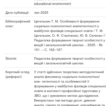
educational environment
Дата публікації:
лис-2025
Бібліографічний
Цегельник Т. М. Особливості формування
опис:
соціально-психологічної компетентності у
майбутніх фахівців спеціальної освіти / Т. М.
Цегельник, О. Ф. Станіченко, Ю. В. Силенко //
Педагогіка формування творчої особистості у
вищій і загальноосвітній школах. - 2025. - №
101. – С. 162–167.
Source:
Педагогіка формування творчої особистості у
вищій і загальноосвітній школах
Короткий огляд
У статті здійснено теоретико-методологічний
(реферат):
аналіз феномену соціально-психологічної
ком- петентності та особливостей її
формування у майбутніх фахівців спеціальної
освіти в контексті професійної підготовки у
ЗВО, що і зумовлено метою дослідження.
Використано такі методи дослі- дження:
аналіз, синтез та порівняння; класифікація та