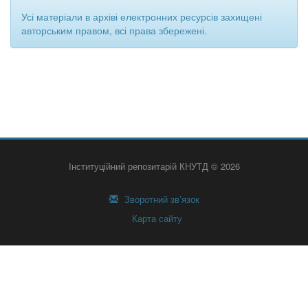
Усі матеріали в архіві електронних ресурсів захищені
авторським правом, всі права збережені.
Інституційний репозитарій КНУТД © 2026
Зворотний зв’язок
Карта сайту