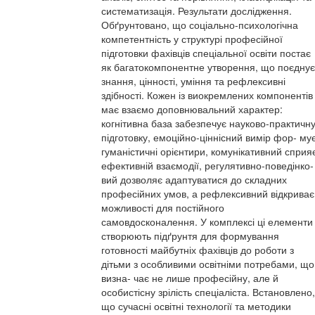
систематизація. Результати дослідження.
Обґрунтовано, що соціально-психологічна
компетентність у структурі професійної
підготовки фахівців спеціальної освіти постає
як багатокомпонентне утворення, що поєднує
знання, цінності, уміння та рефлексивні
здібності. Кожен із виокремлених компонентів
має взаємо доповнювальний характер:
когнітивна база забезпечує науково-практичн
підготовку, емоційно-ціннісний вимір фор- му
гуманістичні орієнтири, комунікативний сприя
ефективній взаємодії, регулятивно-поведінко-
вий дозволяє адаптуватися до складних
професійних умов, а рефлексивний відкриває
можливості для постійного
самовдосконалення. У комплексі ці елементи
створюють підґрунтя для формування
готовності майбутніх фахівців до роботи з
дітьми з особливими освітніми потребами, що
визна- чає не лише професійну, але й
особистісну зрілість спеціаліста. Встановлено,
що сучасні освітні технології та методики