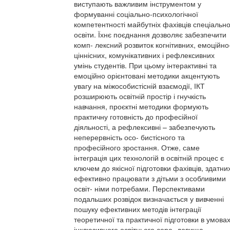
виступають важливим інструментом у
формуванні соціально-психологічної
компетентності майбутніх фахівців спеціально
освіти. Їхнє поєднання дозволяє забезпечити
комп- лексний розвиток когнітивних, емоційно
ціннісних, комунікативних і рефлексивних
умінь студентів. При цьому інтерактивні та
емоційно орієнтовані методики акцентують
увагу на міжособистісній взаємодії, ІКТ
розширюють освітній простір і гнучкість
навчання, проєктні методики формують
практичну готовність до професійної
діяльності, а рефлексивні – забезпечують
неперервність осо- бистісного та
професійного зростання. Отже, саме
інтеграція цих технологій в освітній процес є
ключем до якісної підготовки фахівців, здатни
ефективно працювати з дітьми з особливими
освіт- німи потребами. Перспективами
подальших розвідок визначається у вивченні
пошуку ефективних методів інтеграції
теоретичної та практичної підготовки в умова
інклюзивного освітнього сере- довища.