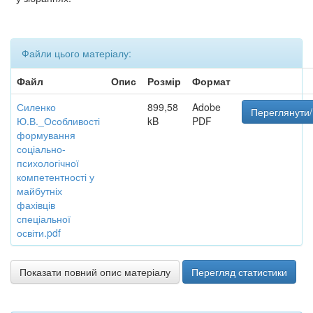
Файли цього матеріалу:
Файл
Опис
Розмір
Формат
Силенко
899,58
Adobe
Переглянути/
Ю.В._Особливості
kB
PDF
формування
соціально-
психологічної
компетентності у
майбутніх
фахівців
спеціальної
освіти.pdf
Показати повний опис матеріалу
Перегляд статистики