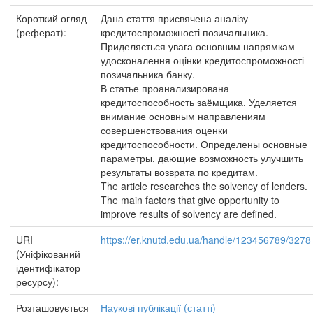
Короткий огляд
Дана стаття присвячена аналізу
(реферат):
кредитоспроможності позичальника.
Приделяється увага основним напрямкам
удосконалення оцінки кредитоспроможності
позичальника банку.
В статье проанализирована
кредитоспособность заёмщика. Уделяется
внимание основным направлениям
совершенствования оценки
кредитоспособности. Определены основные
параметры, дающие возможность улучшить
результаты возврата по кредитам.
The article researches the solvency of lenders.
The main factors that give opportunity to
improve results of solvency are defined.
URI
https://er.knutd.edu.ua/handle/123456789/3278
(Уніфікований
ідентифікатор
ресурсу):
Розташовується
Наукові публікації (статті)