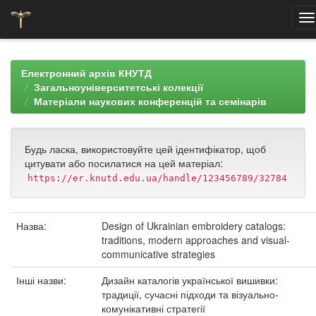
Skip
navigation
Електронний архів КНУТД
Загальноуніверситетські колекції
Матеріали наукових конференцій та семінарів
Будь ласка, використовуйте цей ідентифікатор, щоб
цитувати або посилатися на цей матеріал:
https://er.knutd.edu.ua/handle/123456789/32784
Назва:
Design of Ukrainian embroidery catalogs:
traditions, modern approaches and visual-
communicative strategies
Інші назви:
Дизайн каталогів української вишивки:
традиції, сучасні підходи та візуально-
комунікативні стратегії