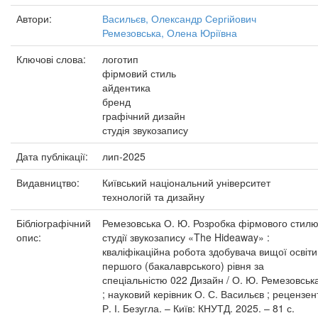
Автори:
Васильєв, Олександр Сергійович
Ремезовська, Олена Юріївна
Ключові слова:
логотип
фірмовий стиль
айдентика
бренд
графічний дизайн
студія звукозапису
Дата публікації:
лип-2025
Видавництво:
Київський національний університет
технологій та дизайну
Бібліографічний
Ремезовська О. Ю. Розробка фірмового стил
опис:
студії звукозапису «The Hideaway» :
кваліфікаційна робота здобувача вищої освіти
першого (бакалаврського) рівня за
спеціальністю 022 Дизайн / О. Ю. Ремезовськ
; науковий керівник О. С. Васильєв ; рецензен
Р. І. Безугла. – Київ: КНУТД. 2025. – 81 с.