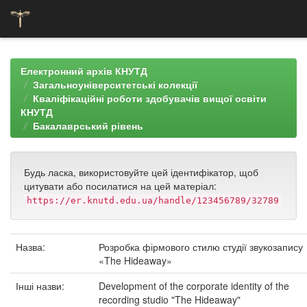
Skip
navigation
Електронний архів КНУТД
Загальноуніверситетські колекції
Кваліфікаційні роботи здобувачів вищої освіти
КНУТД
Бакалаврський рівень
Будь ласка, використовуйте цей ідентифікатор, щоб
цитувати або посилатися на цей матеріал:
https://er.knutd.edu.ua/handle/123456789/32789
Назва:
Розробка фірмового стилю студії звукозапису
«The Hideaway»
Інші назви:
Development of the corporate identity of the
recording studio "The Hideaway"