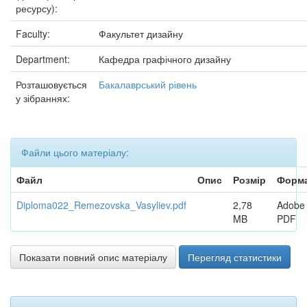
ресурсу):
Faculty:
Факультет дизайну
Department:
Кафедра графічного дизайну
Розташовується
Бакалаврський рівень
у зібраннях:
Файли цього матеріалу:
Файл
Опис
Розмір
Форм
Diploma022_Remezovska_Vasyliev.pdf
2,78
Adobe
MB
PDF
Показати повний опис матеріалу
Перегляд статистики