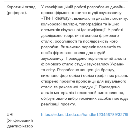
Короткий огляд
У кваліфікаційній роботі розроблено дизайн-
(реферат):
проєкт фірмового стилю студії звукозапису
«The Hideaway», включаючи дизайн логотипу,
кольорової палітри, типографіки та інших
елементів візуальної ідентифікації. У роботі
досліджено теоретичні основи фірмового
стилю, особливості та послідовність його
розробки. Визначено перелік елементів та
носіїв фірмового стилю для студій
звукозапису. Проведено порівняльний аналіз
фірмового стилю студій звукозапису України
та світу. Розроблено концепцію бренду,
виконано фор-ескізи і ескізи графічних рішень
створено проєктні пропозиції для візуального
стилю та рекламної продукції. Проведено
аналіз матеріалів і технологій виготовлення,
обґрунтовано вибір технічних засобів і методі
реалізації проєкту.
URI
https://er.knutd.edu.ua/handle/123456789/3278
(Уніфікований
ідентифікатор