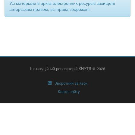
Усі матеріали в архіві електронних ресурсів захищені
авторським правом, всі права збережені.
Інституційний репозитарій КНУТД © 2026
Зворотний зв’язок
Карта сайту