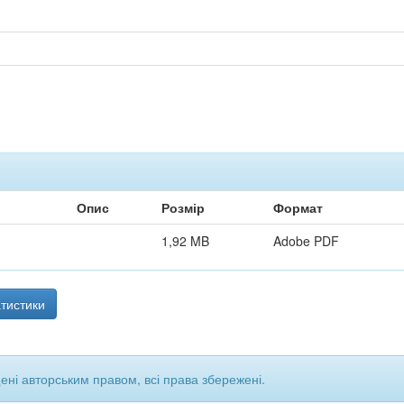
Опис
Розмір
Формат
1,92 MB
Adobe PDF
тистики
щені авторським правом, всі права збережені.