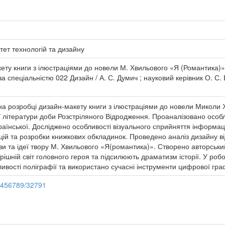
тет технологій та дизайну
ету книги з ілюстраціями до новели М. Хвильового «Я (Романтика)» 
а спеціальністю 022 Дизайн / А. С. Думич ; науковий керівник О. С. В
на розробці дизайн-макету книги з ілюстраціями до новели Миколи 
ї літератури доби Розстріляного Відродження. Проаналізовано особ
аїнської. Досліджено особливості візуального сприйняття інформаці
цій та розробки книжкових обкладинок. Проведено аналіз дизайну ві
и та ідеї твору М. Хвильового «Я(романтика)». Створено авторський
рішній світ головного героя та підсилюють драматизм історії. У роб
бливості поліграфії та використано сучасні інструменти цифрової гра
23456789/32791