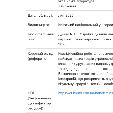
українська література
Хвильовий
Дата публікації:
лип-2025
Видавництво:
Київський національний універси
Бібліографічний
Думич А. С. Розробка дизайн-мак
опис:
першого (бакалаврського) рівня з
90 с.
Короткий огляд
Кваліфікаційна робота присвяче
(реферат):
найвидатніших творів українсько
класичних друкованих видань укр
та підходи до створення ілюстра
Визначено ключові мотиви, образ
ілюстрацій, що розкривають внут
візуальну ієрархію, технічні осо
URI
https://er.knutd.edu.ua/handle/1
(Уніфікований
ідентифікатор
ресурсу):