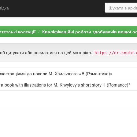
відка
тетські колекції
Кваліфікаційні роботи здобувачів вищої о
щоб цитувати або посилатися на цей матеріал:
https://er.knutd.
 ілюстраціями до новели М. Хвильового «Я (Романтика)»
a book with illustrations for M. Khvylevy's short story "I (Romance)"