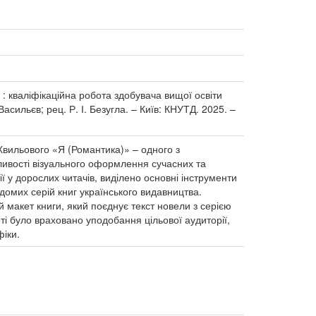
: кваліфікаційна робота здобувача вищої освіти
асильєв; рец. Р. І. Безугла. – Київ: КНУТД. 2025. –
Хвильового «Я (Романтика)» – одного з
ливості візуального оформлення сучасних та
ї у дорослих читачів, виділено основні інструменти
домих серій книг українського видавництва.
 макет книги, який поєднує текст новели з серією
оті було враховано уподобання цільової аудиторії,
фіки.