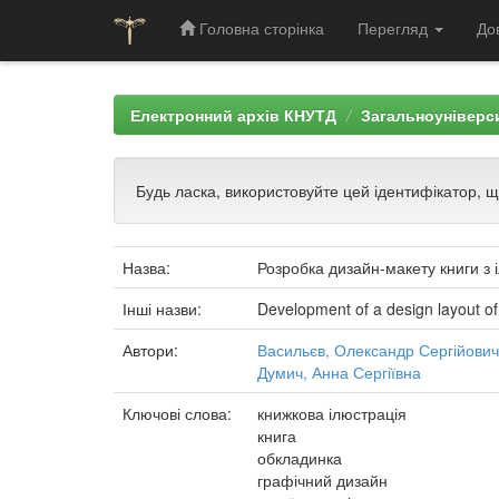
Головна сторінка
Перегляд
До
Skip
navigation
Електронний архів КНУТД
Загальноуніверси
Будь ласка, використовуйте цей ідентифікатор, 
Назва:
Розробка дизайн-макету книги з
Інші назви:
Development of a design layout of 
Автори:
Васильєв, Олександр Сергійович
Думич, Анна Сергіївна
Ключові слова:
книжкова ілюстрація
книга
обкладинка
графічний дизайн