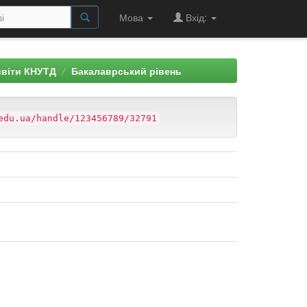
Мова
Вхід:
світи КНУТД
Бакалаврський рівень
edu.ua/handle/123456789/32791