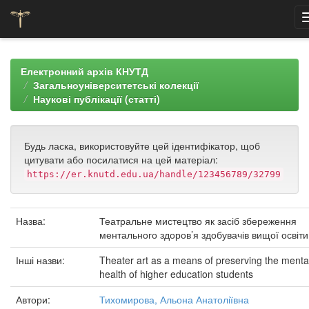
Skip
navigation
Електронний архів КНУТД
Загальноуніверситетські колекції
Наукові публікації (статті)
Будь ласка, використовуйте цей ідентифікатор, щоб
цитувати або посилатися на цей матеріал:
https://er.knutd.edu.ua/handle/123456789/32799
Назва:
Театральне мистецтво як засіб збереження
ментального здоров’я здобувачів вищої освіти
Інші назви:
Theater art as a means of preserving the menta
health of higher education students
Автори:
Тихомирова, Альона Анатоліївна