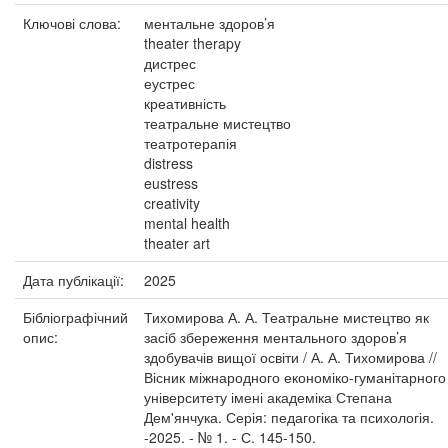
Ключові слова:
ментальне здоров’я
theater therapy
дистрес
еустрес
креативність
театральне мистецтво
театротерапія
distress
eustress
creativity
mental health
theater art
Дата публікації:
2025
Бібліографічний
Тихомирова А. А. Театральне мистецтво як
опис:
засіб збереження ментального здоров’я
здобувачів вищої освіти / А. А. Тихомирова //
Вісник міжнародного економіко-гуманітарного
університету імені академіка Степана
Дем'янчука. Серія: педагогіка та психологія.
-2025. - № 1. - С. 145-150.