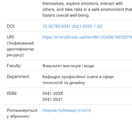
themselves, explore emotions, interact with
others, and take risks in a safe environment tha
fosters overall well-being.
DOI:
10.32782/3041-2021/2025-1-22
URI
https://er.knutd.edu.ua/handle/123456789/3279
(Уніфікований
ідентифікатор
ресурсу):
Faculty:
Факультет мистецтв і моди
Department:
Кафедра професійної освіти в сфері
технологій та дизайну
ISSN:
3041-203X
3041-2021
Розташовується
Наукові публікації (статті)
у зібраннях: