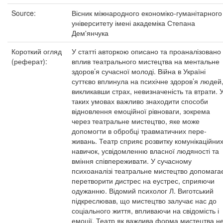
Source:
Вісник міжнародного економіко-гуманітарного
університету імені академіка Степана
Дем'янчука
Короткий огляд
У статті авторкою описано та проаналізовано
(реферат):
вплив театрального мистецтва на ментальне
здоров’я сучасної молоді. Війна в Україні
суттєво вплинула на психічне здоров’я людей
викликавши страх, невизначеність та втрати. 
таких умовах важливо знаходити способи
відновлення емоційної рівноваги, зокрема
через театральне мистецтво, яке може
допомогти в обробці травматичних пере-
живань. Театр сприяє розвитку комунікаційни
навичок, усвідомленню власної людяності та
вміння співпереживати. У сучасному
психоаналізі театральне мистецтво допомага
перетворити дистрес на еустрес, сприяючи
одужанню. Відомий психолог Л. Виготський
підкреслював, що мистецтво залучає нас до
соціального життя, впливаючи на свідомість і
емоції. Театр як важлива форма мистецтва н