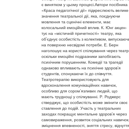
є винятком у цьому процесі.Автори посібника
«Краса педагогічної дії» підкреслюють велике
значення театральної дії, яка, поєднуючи
мовлення та сценічні елементи, має
колосальний емоційний вплив. К. Юнг акцен-
тує на «містичній причетності» театру, яка
об’єднує особистість з колективом, випускаюч
на поверхню несвідомі потреби. Е. Берн
наголошує на користі спілкування через театр
оскільки емоційні подразники запобігають
психічним порушенням. Комедії та трагедії
однаково впливають на психічне здоров’я
студентів, спонукаючи їх до співчуття.
Театротерапію використовують для
вдосконалення комунікаційних навичок,
особливо для сором’язливих людей, що
мають труднощі у спілкуванні. Р. Роджерс
стверджує, що особистість може змінити своє
ставлення до подій. Участь у театральних
заходах покращує ментальне здоров’я через
самовираження, розвиток соціальних навичок
зміцнення впевненості, зняття стресу, відчутт