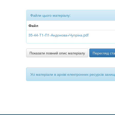
Файли цього матеріалу:
Файл
35-44-Т1-П1-Андонова+Чупріна.pdf
Показати повний опис матеріалу
Перегляд ста
Усі матеріали в архіві електронних ресурсів захи