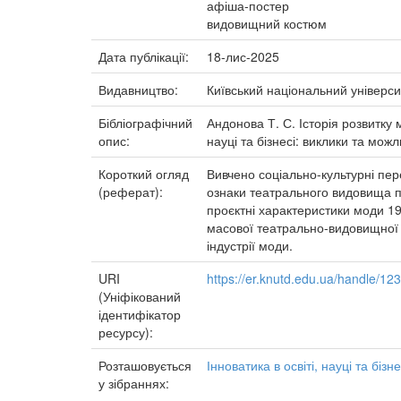
афіша-постер
видовищний костюм
Дата публікації:
18-лис-2025
Видавництво:
Київський національний універси
Бібліографічний
Андонова Т. С. Історія розвитку 
опис:
науці та бізнесі: виклики та можл
Короткий огляд
Вивчено соціально-культурні пер
(реферат):
ознаки театрального видовища п
проєктні характеристики моди 19
масової театрально-видовищної к
індустрії моди.
URI
https://er.knutd.edu.ua/handle/1
(Уніфікований
ідентифікатор
ресурсу):
Розташовується
Інноватика в освіті, науці та бізн
у зібраннях: