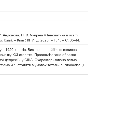
Андонова, Н. В. Чупріна // Інноватика в освіті,
 Київ). – Київ : КНУТД, 2025. – Т. 1. – С. 35-44.
рі 1920-х років. Визначено найбільш впливові
очатку ХХІ століття. Проаналізовано образно-
икої депресії» у США. Охарактеризовано вплив
юма ХХІ століття в умовах тотальної глобалізації