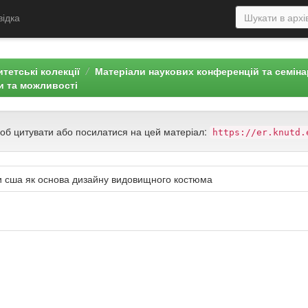
відка
тетські колекції
Матеріали наукових конференцій та семін
ки та можливості
щоб цитувати або посилатися на цей матеріал:
https://er.knutd.
ури сша як основа дизайну видовищного костюма