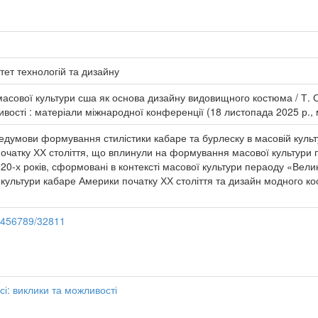
тет технологій та дизайну
масової культури сша як основа дизайну видовищного костюма / Т. С. 
ивості : матеріали міжнародної конференції (18 листопада 2025 р., м.
едумови формування стилістики кабаре та бурлеску в масовій культу
очатку ХХ століття, що вплинули на формування масової культури п
20-х років, сформовані в контексті масової культури пераоду «Вел
ультури кабаре Америки початку ХХ століття та дизайн модного кост
23456789/32811
есі: виклики та можливості