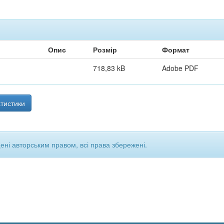
Опис
Розмір
Формат
718,83 kB
Adobe PDF
тистики
щені авторським правом, всі права збережені.