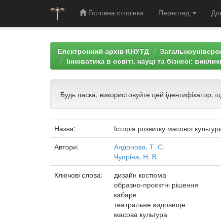
Головна сторінка
Перегляд
До
Skip
navigation
Електронний архів КНУТД
Загальноуніверси
Інноватика в освіті, науці та бізнесі: викли
Будь ласка, використовуйте цей ідентифікатор, 
Назва:
Історія розвитку масової культ
Автори:
Андонова, Т. С.
Чупріна, Н. В.
Ключові слова:
дизайн костюма
образно-проєктні рішення
кабаре
театральне видовище
масова культура