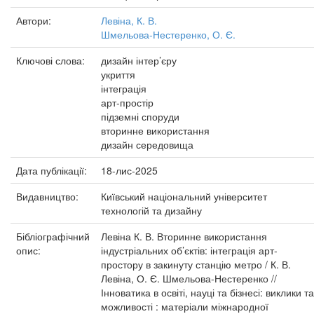
Автори:
Левіна, К. В.
Шмельова-Нестеренко, О. Є.
Ключові слова:
дизайн інтер’єру
укриття
інтеграція
арт-простір
підземні споруди
вторинне використання
дизайн середовища
Дата публікації:
18-лис-2025
Видавництво:
Київський національний університет
технологій та дизайну
Бібліографічний
Левіна К. В. Вторинне використання
опис:
індустріальних об’єктів: інтеграція арт-
простору в закинуту станцію метро / К. В.
Левіна, О. Є. Шмельова-Нестеренко //
Інноватика в освіті, науці та бізнесі: виклики та
можливості : матеріали міжнародної