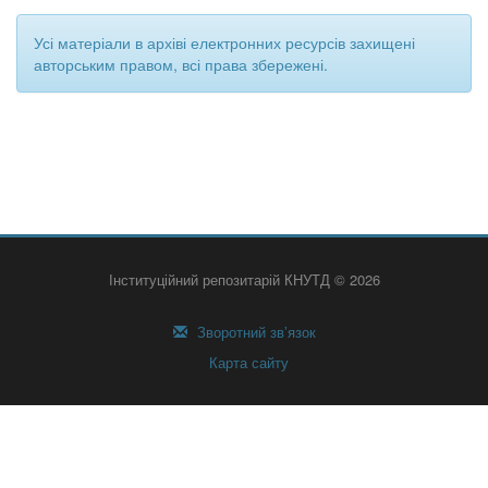
Усі матеріали в архіві електронних ресурсів захищені
авторським правом, всі права збережені.
Інституційний репозитарій КНУТД © 2026
Зворотний зв’язок
Карта сайту