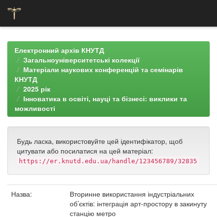
Skip
navigation
Електронний архів КНУТД
Загальноуніверситетські колекції
Матеріали наукових конференцій та семінарів
КНУТД
2025 рік
Інноватика в освіті, науці та бізнесі: виклики та
можливості
Будь ласка, використовуйте цей ідентифікатор, щоб
цитувати або посилатися на цей матеріал:
https://er.knutd.edu.ua/handle/123456789/32835
Назва:
Вторинне використання індустріальних
об’єктів: інтеграція арт-простору в закинуту
станцію метро