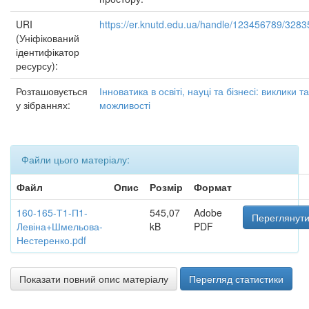
URI
https://er.knutd.edu.ua/handle/123456789/3283
(Уніфікований
ідентифікатор
ресурсу):
Розташовується
Інноватика в освіті, науці та бізнесі: виклики та
у зібраннях:
можливості
Файли цього матеріалу:
Файл
Опис
Розмір
Формат
160-165-Т1-П1-
545,07
Adobe
Переглянути
Левіна+Шмельова-
kB
PDF
Нестеренко.pdf
Показати повний опис матеріалу
Перегляд статистики