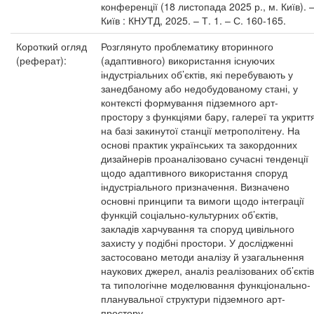
конференції (18 листопада 2025 р., м. Київ). 
Київ : КНУТД, 2025. – Т. 1. – С. 160-165.
Короткий огляд
Розглянуто проблематику вторинного
(реферат):
(адаптивного) використання існуючих
індустріальних об’єктів, які перебувають у
занедбаному або недобудованому стані, у
контексті формування підземного арт-
простору з функціями бару, галереї та укритт
на базі закинутої станції метрополітену. На
основі практик українських та закордонних
дизайнерів проаналізовано сучасні тенденції
щодо адаптивного використання споруд
індустріального призначення. Визначено
основні принципи та вимоги щодо інтеграції
функцій соціально-культурних об’єктів,
закладів харчування та споруд цивільного
захисту у подібні простори. У дослідженні
застосовано методи аналізу й узагальнення
наукових джерел, аналіз реалізованих об’єктів
та типологічне моделювання функціонально-
планувальної структури підземного арт-
простору.