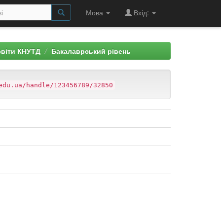
Мова
Вхід:
світи КНУТД
Бакалаврський рівень
edu.ua/handle/123456789/32850