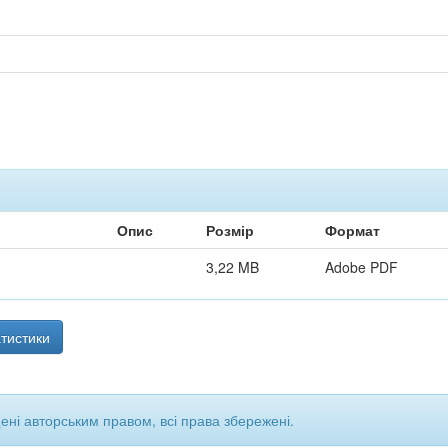
Опис
Розмір
Формат
3,22 MB
Adobe PDF
тистики
щені авторським правом, всі права збережені.