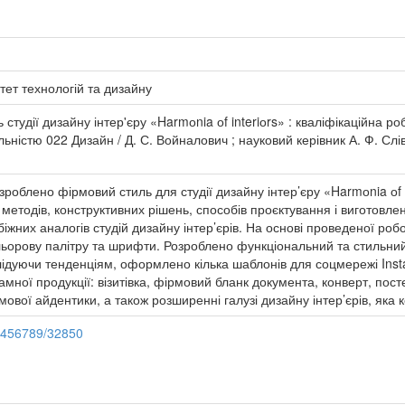
тет технологій та дизайну
студії дизайну інтер'єру «Harmоnia оf interiоrs» : кваліфікаційна 
льністю 022 Дизайн / Д. С. Войналович ; науковий керівник А. Ф. Слів
озроблено фірмовий стиль для студії дизайну інтер’єру «Harmоnia оf
их методів, конструктивних рішень, способів проєктування і виготов
біжних аналогів студій дизайну інтер’єрів. На основі проведеної ро
ольорову палітру та шрифти. Розроблено функціональний та стильни
лідуючи тенденціям, оформлено кілька шаблонів для соцмережі Inst
мної продукції: візитівка, фірмовий бланк документа, конверт, пост
мової айдентики, а також розширенні галузі дизайну інтер’єрів, яка
23456789/32850