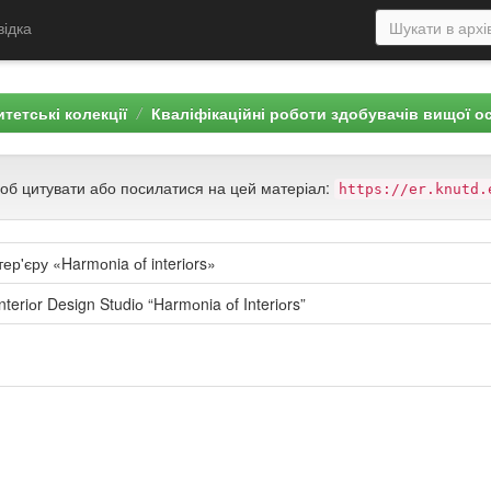
відка
тетські колекції
Кваліфікаційні роботи здобувачів вищої о
щоб цитувати або посилатися на цей матеріал:
https://er.knutd.
ер'єру «Harmоnia оf interiоrs»
nteriоr Design Studiо “Harmоnia оf Interiоrs”