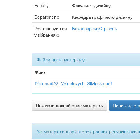
Faculty:
Факультет дизайну
Department:
Кафедра графічного дизайну
Розташовується
Бакалаврський рівень
у зібраннях:
Файли цього матеріалу:
Файл
Diploma022_Vоinalоvych_Slivinska.pdf
Показати повний опис матеріалу
Перегляд ста
Усі матеріали в архіві електронних ресурсів захи