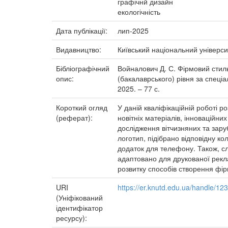
графічнй дизайн
екологічність
Дата публікації:
лип-2025
Видавництво:
Київський національний універси
Бібліографічний
Войналович Д. С. Фірмовий стиль 
опис:
(бакалаврського) рівня за спеціа
2025. – 77 с.
Короткий огляд
У даній кваліфікаційній роботі р
(реферат):
новітніх матеріалів, інноваційн
дослідження вітчизняних та зару
логотип, підібрано відповідну к
додаток для телефону. Також, с
адаптовано для друкованої рекла
розвитку способів створення фір
URI
https://er.knutd.edu.ua/handle/1
(Уніфікований
ідентифікатор
ресурсу):