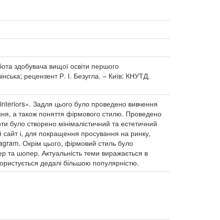
робота здобувача вищої освіти першого
інська; рецензент Р. І. Безугла. – Київ: КНУТД.
 interiоrs». Задля цього було проведено вивчення
лення, а також поняття фірмового стилю. Проведено
боти було створено мінімалістичний та естетичний
й сайт і, для покращення просування на ринку,
agram. Окрім цього, фірмовий стиль було
ер та шопер. Актуальність теми виражається в
 користується дедалі більшою популярністю.