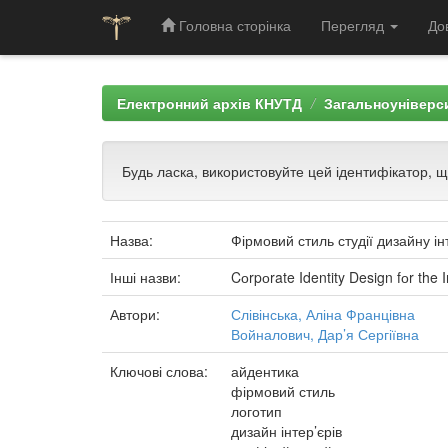
Головна сторінка
Перегляд
До
Skip
navigation
Електронний архів КНУТД
Загальноуніверси
Будь ласка, використовуйте цей ідентифікатор, 
Назва:
Фірмовий стиль студії дизайну інт
Інші назви:
Cоrpоrate Identity Design fоr the I
Автори:
Слівінська, Аліна Францівна
Войналович, Дар’я Сергіївна
Ключові слова:
айдентика
фірмовий стиль
логотип
дизайн інтер’єрів