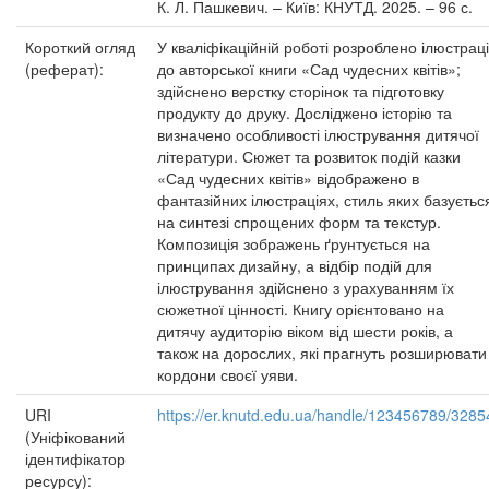
К. Л. Пашкевич. – Київ: КНУТД. 2025. – 96 с.
Короткий огляд
У кваліфікаційній роботі розроблено ілюстраці
(реферат):
до авторської книги «Сад чудесних квітів»;
здійснено верстку сторінок та підготовку
продукту до друку. Досліджено історію та
визначено особливості ілюстрування дитячої
літератури. Сюжет та розвиток подій казки
«Сад чудесних квітів» відображено в
фантазійних ілюстраціях, стиль яких базуєтьс
на синтезі спрощених форм та текстур.
Композиція зображень ґрунтується на
принципах дизайну, а відбір подій для
ілюстрування здійснено з урахуванням їх
сюжетної цінності. Книгу орієнтовано на
дитячу аудиторію віком від шести років, а
також на дорослих, які прагнуть розширювати
кордони своєї уяви.
URI
https://er.knutd.edu.ua/handle/123456789/3285
(Уніфікований
ідентифікатор
ресурсу):