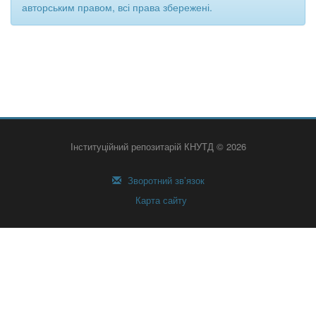
авторським правом, всі права збережені.
Інституційний репозитарій КНУТД © 2026
Зворотний зв’язок
Карта сайту