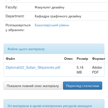
Faculty:
Факультет дизайну
Department:
Кафедра графічного дизайну
Розташовується
Бакалаврський рівень
у зібраннях:
Файли цього матеріалу:
Файл
Опис
Розмір
Формат
Diploma022_Sultan_Sklyarenko.pdf
5,18
Adobe
MB
PDF
Показати повний опис матеріалу
Перегляд статистики
Усі матеріали в архіві електронних ресурсів захищені