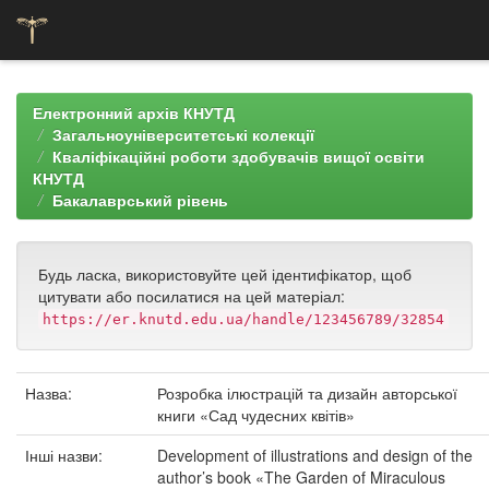
Skip
navigation
Електронний архів КНУТД
Загальноуніверситетські колекції
Кваліфікаційні роботи здобувачів вищої освіти
КНУТД
Бакалаврський рівень
Будь ласка, використовуйте цей ідентифікатор, щоб
цитувати або посилатися на цей матеріал:
https://er.knutd.edu.ua/handle/123456789/32854
Назва:
Розробка ілюстрацій та дизайн авторської
книги «Сад чудесних квітів»
Інші назви:
Development of illustrations and design of the
author’s book «The Garden of Miraculous