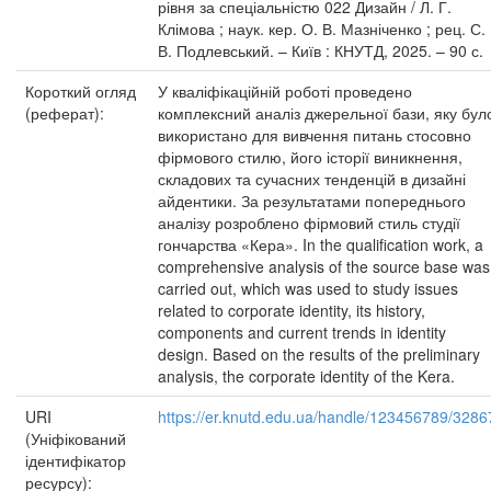
рівня за спеціальністю 022 Дизайн / Л. Г.
Клімова ; наук. кер. О. В. Мазніченко ; рец. С.
В. Подлевський. – Київ : КНУТД, 2025. – 90 с.
Короткий огляд
У кваліфікаційній роботі проведено
(реферат):
комплексний аналіз джерельної бази, яку бул
використано для вивчення питань стосовно
фірмового стилю, його історії виникнення,
складових та сучасних тенденцій в дизайні
айдентики. За результатами попереднього
аналізу розроблено фірмовий стиль студії
гончарства «Кера». In the qualification work, a
comprehensive analysis of the source base was
carried out, which was used to study issues
related to corporate identity, its history,
components and current trends in identity
design. Based on the results of the preliminary
analysis, the corporate identity of the Kera.
URI
https://er.knutd.edu.ua/handle/123456789/3286
(Уніфікований
ідентифікатор
ресурсу):