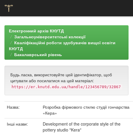
Skip
navigation
Електронний архів КНУТД
Загальноуніверситетські колекції
Кваліфікаційні роботи здобувачів вищої освіти
КНУТД
Бакалаврський рівень
Будь ласка, використовуйте цей ідентифікатор, щоб
цитувати або посилатися на цей матеріал:
https://er.knutd.edu.ua/handle/123456789/32867
Назва:
Розробка фірмового стилю студії гончарства
«Кера»
Інші назви:
Development of the corporate style of the
pottery studio "Kera"