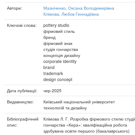
Автори:
Мазніченко, Оксана Володимирівна
Клімова, Любов Геннадіївна
Ключові слова:
pottery studio
фірмовий стиль
бренд
фірмовий знак
студія гончарства
концепція дизайну
corporate identity
brand
trademark
design concept
Дата публікації:
чер-2025
Видавництво:
Київський національний університет
технологій та дизайну
Бібліографічний
Клімова Л. Г. Розробка фірмового стилю студі
опис:
гончарства «Кера»: кваліфікаційна робота
здобувача освіти першого (бакалаврського)