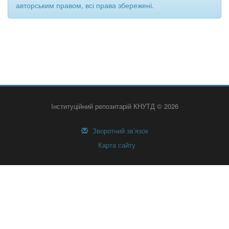
авторським правом, всі права збережені.
Інституційний репозитарій КНУТД © 2026
Зворотний зв’язок
Карта сайту