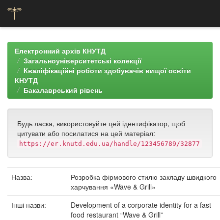
Skip
navigation
Електронний архів КНУТД
Загальноуніверситетські колекції
Кваліфікаційні роботи здобувачів вищої освіти
КНУТД
Бакалаврський рівень
Будь ласка, використовуйте цей ідентифікатор, щоб
цитувати або посилатися на цей матеріал:
https://er.knutd.edu.ua/handle/123456789/32877
Назва:
Розробка фірмового стилю закладу швидкого
харчування «Wave & Grill»
Інші назви:
Development of a corporate identity for a fast
food restaurant “Wave & Grill”