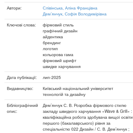
Автори:
Слівінська, Аліна Францівна
Дем’янчук, Софія Володимірівна
Ключові слова:
фірмовий стиль
графічний дизайн
айдентика
брендинг
логотип
кольорова гама
фірмовий шрифт
швидке харчування
Дата публікації:
лип-2025
Видавництво:
Київський національний університет
технологій та дизайну
Бібліографічний
Дем’янчук С. В. Розробка фірмового стилю
опис:
закладу швидкого харчування «Wave & Grill» :
кваліфікаційна робота здобувача вищої освіти
першого (бакалаврського) рівня за
спеціальністю 022 Дизайн / С. В. Дем’янчук ;