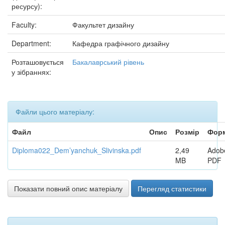
ресурсу):
Faculty:
Факультет дизайну
Department:
Кафедра графічного дизайну
Розташовується
Бакалаврський рівень
у зібраннях:
Файли цього матеріалу:
Файл
Опис
Розмір
Фор
Diploma022_Dem’yanchuk_Slivinska.pdf
2,49
Adob
MB
PDF
Показати повний опис матеріалу
Перегляд статистики