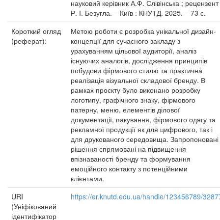
науковий керівник А.Ф. Слівінська ; рецензент
Р. І. Безугла. – Київ : КНУТД. 2025. – 73 с.
Короткий огляд
Метою роботи є розробка унікальної дизайн-
(реферат):
концепції для сучасного закладу з
урахуванням цільової аудиторії, аналіз
існуючих аналогів, дослідження принципів
побудови фірмового стилю та практична
реалізація візуальної складової бренду. В
рамках проєкту було виконано розробку
логотипу, графічного знаку, фірмового
патерну, меню, елементів ділової
документації, пакування, фірмового одягу та
рекламної продукції як для цифрового, так і
для друкованого середовища. Запропоновані
рішення спрямовані на підвищення
впізнаваності бренду та формування
емоційного контакту з потенційними
клієнтами.
URI
https://er.knutd.edu.ua/handle/123456789/3287
(Уніфікований
ідентифікатор