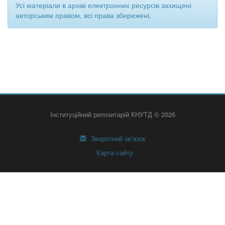
Усі матеріали в архіві електронних ресурсів захищені
авторським правом, всі права збережені.
Інституційний репозитарій КНУТД © 2026
Зворотний зв’язок
Карта сайту