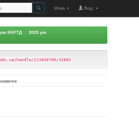
Мова
Вхід:
арів КНУТД
2025 рік
edu.ua/handle/123456789/32885
укавичок