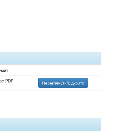
рмат
be PDF
Переглянути/Відкрити