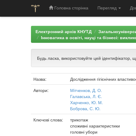
Головна сторінка
Перегляд
До
Skip
navigation
Електронний архів КНУТД
Загальноуніверси
Інноватика в освіті, науці та бізнесі: викли
Будь ласка, використовуйте цей ідентифікатор, 
Назва:
Дослідження гігієнічних властив
Автори:
Мітченков, Д. О.
Галавська, Л. Є.
Харченко, Ю. М.
Боброва, С. Ю.
Ключові слова:
трикотаж
споживні характеристики
головні убори