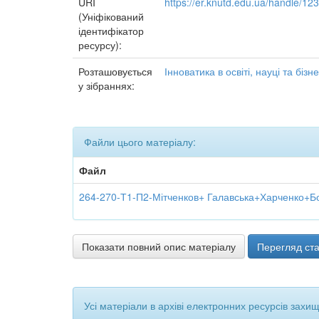
URI
https://er.knutd.edu.ua/handle/1
(Уніфікований
ідентифікатор
ресурсу):
Розташовується
Інноватика в освіті, науці та бізн
у зібраннях:
Файли цього матеріалу:
Файл
264-270-Т1-П2-Мітченков+ Галавська+Харченко+Б
Показати повний опис матеріалу
Перегляд ста
Усі матеріали в архіві електронних ресурсів захи