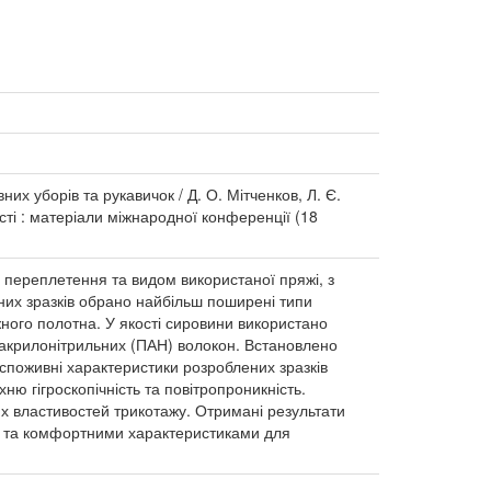
их уборів та рукавичок / Д. О. Мітченков, Л. Є.
ості : матеріали міжнародної конференції (18
 переплетення та видом використаної пряжі, з
дних зразків обрано найбільш поширені типи
жного полотна. У якості сировини використано
ліакрилонітрильних (ПАН) волокон. Встановлено
 споживні характеристики розроблених зразків
ню гігроскопічність та повітропроникність.
х властивостей трикотажу. Отримані результати
ми та комфортними характеристиками для