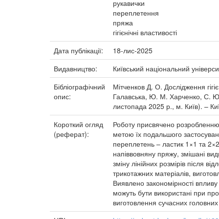
рукавички
переплетення
пряжа
гігієнічні властивості
Дата публікації:
18-лис-2025
Видавництво:
Київський національний універси
Бібліографічний
Мітченков Д. О. Дослідження гігі
опис:
Галавська, Ю. М. Харченко, С. Ю.
листопада 2025 р., м. Київ). – Ки
Короткий огляд
Роботу присвячено розробленню 
(реферат):
метою їх подальшого застосуванн
переплетень – ластик 1×1 та 2×2
напіввовняну пряжу, змішані вид
зміну лінійних розмірів після в
трикотажних матеріалів, виготовл
Виявлено закономірності впливу 
можуть бути використані при пр
виготовлення сучасних головних 