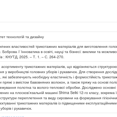
тет технологій та дизайну
єнічних властивостей трикотажних матеріалів для виготовлення головн
 Боброва // Інноватика в освіті, науці та бізнесі: виклики та можлив
їв : КНУТД, 2025. – Т. 1. – С. 264-270.
асортименту трикотажних матеріалів, що відрізняються структурою
я у виробництві головних уборів і рукавичок. Для створення дослі
, які забезпечують необхідну еластичність і формостійкість трикота
и пряжі з вмістом бавовняних волокон, а також пряжу на основі по
ідлежування полотна та волого-теплової обробки. Досліджено основні
ених на плосков’язальній машині Shima Seiki 12-го класу, зокрема їх
структури переплетення та виду сировини на формування гігієнічни
оєктуванні трикотажних матеріалів із підвищеними експлуатаційни
уборів і рукавичок.