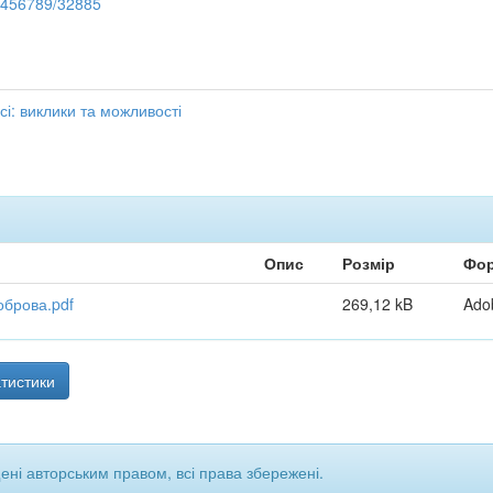
23456789/32885
есі: виклики та можливості
Опис
Розмір
Фо
оброва.pdf
269,12 kB
Ado
тистики
щені авторським правом, всі права збережені.