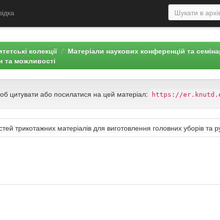
відка
тетські колекції
Матеріали наукових конференцій та семін
ки та можливості
щоб цитувати або посилатися на цей матеріал:
https://er.knutd.
остей трикотажних матеріалів для виготовлення головних уборів та р