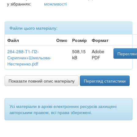
у зібраннях:
можливості
Файли цього матеріалу:
Файл
Опис
Розмір
Формат
284-288-Т1-П2-
508,15
Adobe
Переглян
Скрипник+Шмельова-
kB
PDF
Нестеренко.pdf
Показати повний опис матеріалу
Перегляд статистики
Усі матеріали в архіві електронних ресурсів захищені
авторським правом, всі права збережені.