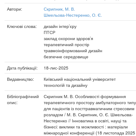
Автори:
Скрипник, М. В.
Шмельова-Нестеренко, О. Є.
Ключові слова:
дизайн інтер’єру
ПТСР
заклад охорони здоров’я
терапевтичний простір
травмоінформований дизайн
безпечне середовище
Дата публікації:
18-лис-2025
Видавництво:
Київський національний університет
технологій та дизайну
Бібліографічний
Скрипник М. В. Особливості формування
опис:
терапевтичного простору амбулаторного типу
для пацієнтів із посттравматичним стресовим
розладом / М. В. Скрипник, О. Є. Шмельова-
Нестеренко // Інноватика в освіті, науці та
бізнесі: виклики та можливості : матеріали
міжнародної конференції (18 листопада 2025