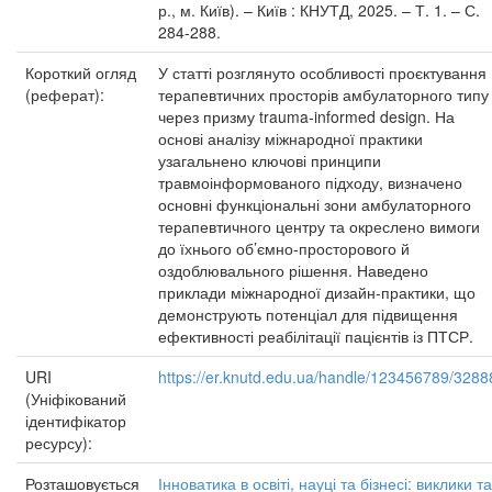
р., м. Київ). – Київ : КНУТД, 2025. – Т. 1. – С.
284-288.
Короткий огляд
У статті розглянуто особливості проєктування
(реферат):
терапевтичних просторів амбулаторного типу
через призму trauma-informed design. На
основі аналізу міжнародної практики
узагальнено ключові принципи
травмоінформованого підходу, визначено
основні функціональні зони амбулаторного
терапевтичного центру та окреслено вимоги
до їхнього об’ємно-просторового й
оздоблювального рішення. Наведено
приклади міжнародної дизайн-практики, що
демонструють потенціал для підвищення
ефективності реабілітації пацієнтів із ПТСР.
URI
https://er.knutd.edu.ua/handle/123456789/3288
(Уніфікований
ідентифікатор
ресурсу):
Розташовується
Інноватика в освіті, науці та бізнесі: виклики та