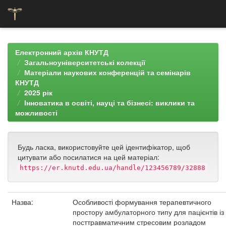
Skip
navigation
Електронний архів КНУТД
Загальноуніверситетські колекції
Матеріали наукових конференцій та семінарів
КНУТД
2025 рік
Інноватика в освіті, науці та бізнесі: виклики та
можливості
Будь ласка, використовуйте цей ідентифікатор, щоб
цитувати або посилатися на цей матеріал:
https://er.knutd.edu.ua/handle/123456789/32888
Назва:
Особливості формування терапевтичного
простору амбулаторного типу для пацієнтів із
посттравматичним стресовим розладом