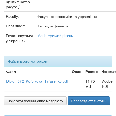
ідентифікатор
ресурсу):
Faculty:
Факультет економіки та управління
Department:
Кафедра фінансів
Розташовується
Магістерський рівень
у зібраннях:
Файли цього матеріалу:
Файл
Опис
Розмір
Форма
Diplom072_Korolyova_Tarasenko.pdf
11,75
Adobe
MB
PDF
Показати повний опис матеріалу
Перегляд статистики