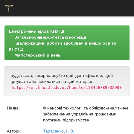
Skip
navigation
Електронний архів КНУТД
Загальноуніверситетські колекції
Кваліфікаційні роботи здобувачів вищої освіти
КНУТД
Магістерський рівень
Будь ласка, використовуйте цей ідентифікатор, щоб
цитувати або посилатися на цей матеріал:
https://er.knutd.edu.ua/handle/123456789/32900
Назва:
Фінансові технології та обліково-аналітичне
забезпечення управління грошовими
потоками підприємства
Автори:
Тарасенко, І. О.