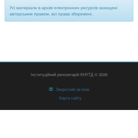
Усі матеріали в архіві електронних ресурсів захищені
авторським правом, всі права збережені.
Інституційний репозитарій КНУТД © 2026
Зворотний зв’язок
Карта сайту