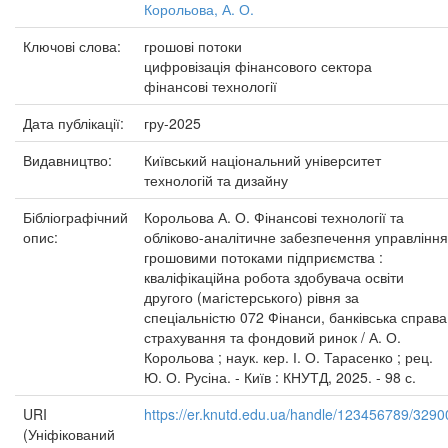
Корольова, А. О.
Ключові слова:
грошові потоки
цифровізація фінансового сектора
фінансові технології
Дата публікації:
гру-2025
Видавництво:
Київський національний університет
технологій та дизайну
Бібліографічний
Корольова А. О. Фінансові технології та
опис:
обліково-аналітичне забезпечення управління
грошовими потоками підприємства :
кваліфікаційна робота здобувача освіти
другого (магістерського) рівня за
спеціальністю 072 Фінанси, банківська справа
страхування та фондовий ринок / А. О.
Корольова ; наук. кер. І. О. Тарасенко ; рец.
Ю. О. Русіна. - Київ : КНУТД, 2025. - 98 с.
URI
https://er.knutd.edu.ua/handle/123456789/3290
(Уніфікований