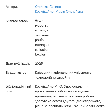
Автори:
Олійник, Галина
Космідайло, Марія Олексіївна
Ключові слова:
буфи
меренга
колекція
текстиль
poufs
meringue
collection
textiles
Дата публікації:
2025
Видавництво:
Київський національний університет
технологій та дизайну
Бібліографічний
Космідайло М. О. Удосконалення
опис:
проєктування військових медичних
органайзерів : кваліфікаційна робота
здобувача освіти другого (магістерського)
рівня за спеціальністю 182 Технології легкої