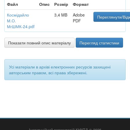
Файл
Опис
Розмір
Формат
Космідайло
3,4 MB
Adobe
Переглянути/Від
М.О.
PDF
МгШМК-24.pdf
Показати повний опис матеріалу
Перегляд статистики
Усі матеріали в архіві електронних ресурсів захищені
авторським правом, всі права збережені.
Інституційний репозитарій КНУТД © 2026