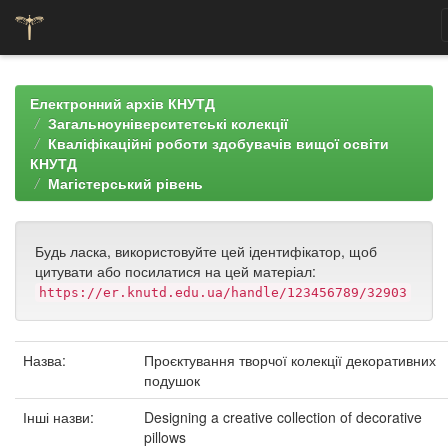
Skip
navigation
Електронний архів КНУТД
Загальноуніверситетські колекції
Кваліфікаційні роботи здобувачів вищої освіти
КНУТД
Магістерський рівень
Будь ласка, використовуйте цей ідентифікатор, щоб
цитувати або посилатися на цей матеріал:
https://er.knutd.edu.ua/handle/123456789/32903
Назва:
Проєктування творчої колекції декоративних
подушок
Інші назви:
Designing a creative collection of decorative
pillows