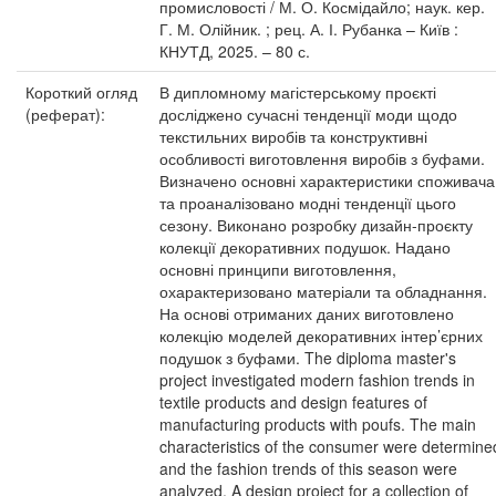
промисловості / М. О. Космідайло; наук. кер.
Г. М. Олійник. ; рец. А. І. Рубанка – Київ :
КНУТД, 2025. – 80 с.
Короткий огляд
В дипломному магістерському проєкті
(реферат):
досліджено сучасні тенденції моди щодо
текстильних виробів та конструктивні
особливості виготовлення виробів з буфами.
Визначено основні характеристики споживача
та проаналізовано модні тенденції цього
сезону. Виконано розробку дизайн-проєкту
колекції декоративних подушок. Надано
основні принципи виготовлення,
охарактеризовано матеріали та обладнання.
На основі отриманих даних виготовлено
колекцію моделей декоративних інтер’єрних
подушок з буфами. The diploma master's
project investigated modern fashion trends in
textile products and design features of
manufacturing products with poufs. The main
characteristics of the consumer were determine
and the fashion trends of this season were
analyzed. A design project for a collection of