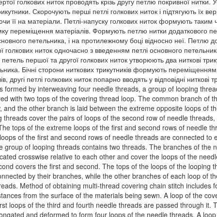
вертої голкових ниток проводять крізь другу петлю покривної нитки. У
трикутники. Скорочують перші петлі голкових ниток і підтягують їх 
ючи її на матеріали. Петлі-напуску голкових ниток формують таким
у переміщення матеріалів. Формують петлю нитки додаткового пете
основного петельника, і на протилежному боці відносно неї. Петлю 
ьої голкових ниток одночасно з введенням петлі основного петельник
 петель першої та другої голкових ниток утворюють два ниткові трик
льника. Бічні сторони ниткових трикутників формують переміщенням о
, другі петлі голкових ниток попарно вводять у відповідні ниткові 
 is formed by interweaving four needle threads, a group of looping threa
ired with two tops of the covering thread loop. The common branch of th
w, and the other branch is laid between the extreme opposite loops of t
ng threads cover the pairs of loops of the second row of needle threads,
. The tops of the extreme loops of the first and second rows of needle 
loops of the first and second rows of needle threads are connected to 
 group of looping threads contains two threads. The branches of the n
cated crosswise relative to each other and cover the loops of the needle
econd covers the first and second. The tops of the loops of the looping 
onnected by their branches, while the other branches of each loop of t
eads. Method of obtaining multi-thread covering chain stitch includes fo
stances from the surface of the materials being sewn. A loop of the cove
irst loops of the third and fourth needle threads are passed through it.
ongated and deformed to form four loops of the needle threads. A loop o