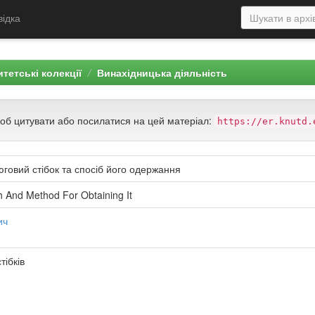
відка
тетські колекції
Винахідницька діяльність
щоб цитувати або посилатися на цей матеріал:
https://er.knutd.
говий стібок та спосіб його одержання
h And Method For Obtaining It
ич
ібків