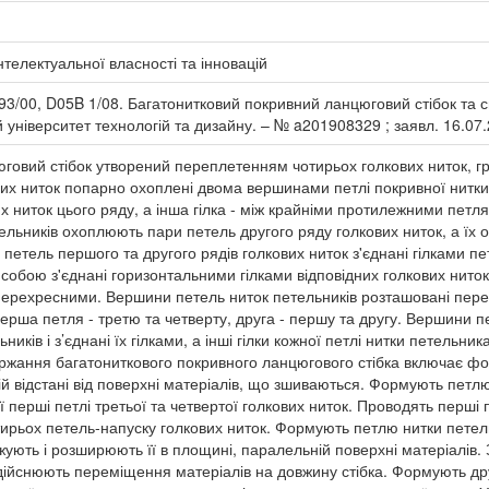
нтелектуальної власності та інновацій
3/00, D05B 1/08. Багатонитковий покривний ланцюговий стібок та с
 університет технологій та дизайну. – № a201908329 ; заявл. 16.07.2
овий стібок утворений переплетенням чотирьох голкових ниток, груп
их ниток попарно охоплені двома вершинами петлі покривної нитки.
х ниток цього ряду, а інша гілка - між крайніми протилежними петля
ельників охоплюють пари петель другого ряду голкових ниток, а їх
петель першого та другого рядів голкових ниток з'єднані гілками пе
 собою з'єднані горизонтальними гілками відповідних голкових ниток.
 перехресними. Вершини петель ниток петельників розташовані пере
 перша петля - третю та четверту, друга - першу та другу. Вершини
иків і з’єднані їх гілками, а інші гілки кожної петлі нитки петельни
держання багатониткового покривного ланцюгового стібка включає ф
й відстані від поверхні матеріалів, що зшиваються. Формують петл
еї перші петлі третьої та четвертої голкових ниток. Проводять перші 
рьох петель-напуску голкових ниток. Формують петлю нитки петельн
вжують і розширюють її в площині, паралельній поверхні матеріалів.
дійснюють переміщення матеріалів на довжину стібка. Формують друг