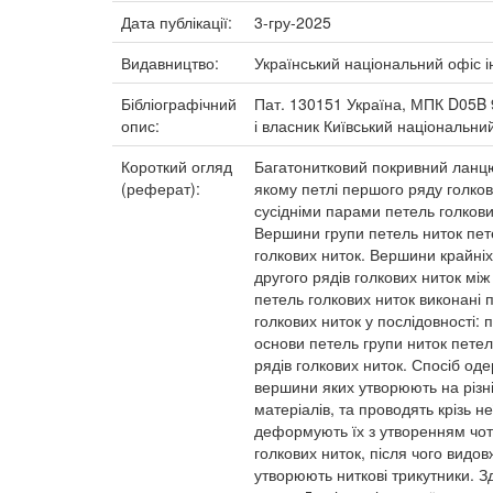
Дата публікації:
3-гру-2025
Видавництво:
Український національний офіс і
Бібліографічний
Пат. 130151 Україна, МПК D05B 9
опис:
і власник Київський національний
Короткий огляд
Багатонитковий покривний ланцюг
(реферат):
якому петлі першого ряду голков
сусідніми парами петель голкови
Вершини групи петель ниток пет
голкових ниток. Вершини крайніх 
другого рядів голкових ниток між
петель голкових ниток виконані
голкових ниток у послідовності:
основи петель групи ниток петельн
рядів голкових ниток. Спосіб о
вершини яких утворюють на різні
матеріалів, та проводять крізь н
деформують їх з утворенням чоти
голкових ниток, після чого видо
утворюють ниткові трикутники. З