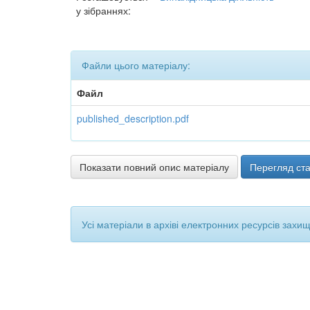
у зібраннях:
Файли цього матеріалу:
Файл
published_description.pdf
Показати повний опис матеріалу
Перегляд ста
Усі матеріали в архіві електронних ресурсів захи