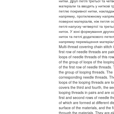
нитки. Другі петлі третьої та чет
матеріали та вводять у ниткові 
петлю покривної нитки, наклада
напрямку, протилежному напрямк
поверхні матеріалів, ніж петля 
петлі-напуску четвертої та трет
ниток. У зоні формування других
ниток та петлі додаткового пете
напрямку переміщення матеріалів
Multi-thread covering chain stitch
first row of needle threads are pa
loops of needle threads of this ro
of the group of loops of the loopi
of the first row of needle threads
the group of looping threads. The 
corresponding needle threads. The
loops of the looping threads are lo
covers the third and fourth, the s
looping threads in pairs and are c
first and second rows of needle thr
of which are formed at different di
surface of the materials, and the f
through the materials. They are el