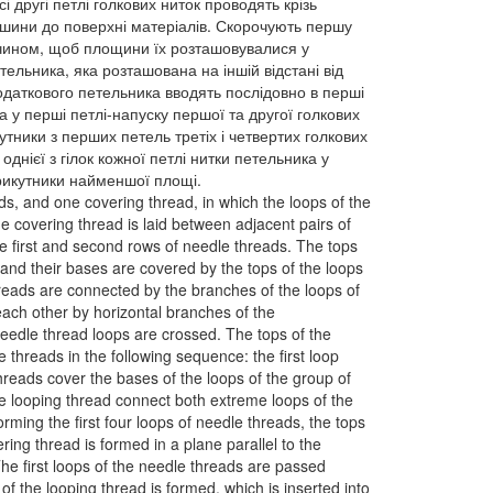
сі другі петлі голкових ниток проводять крізь
вершини до поверхні матеріалів. Скорочують першу
 чином, щоб площини їх розташовувалися у
льника, яка розташована на іншій відстані від
додаткового петельника вводять послідовно в перші
а у перші петлі-напуску першої та другої голкових
утники з перших петель третіх і четвертих голкових
днієї з гілок кожної петлі нитки петельника у
трикутники найменшої площі.
ds, and one covering thread, in which the loops of the
e covering thread is laid between adjacent pairs of
he first and second rows of needle threads. The tops
 and their bases are covered by the tops of the loops
threads are connected by the branches of the loops of
each other by horizontal branches of the
eedle thread loops are crossed. The tops of the
 threads in the following sequence: the first loop
threads cover the bases of the loops of the group of
he looping thread connect both extreme loops of the
rming the first four loops of needle threads, the tops
ring thread is formed in a plane parallel to the
 The first loops of the needle threads are passed
f the looping thread is formed, which is inserted into