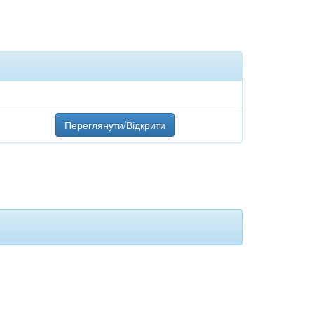
Переглянути/Відкрити