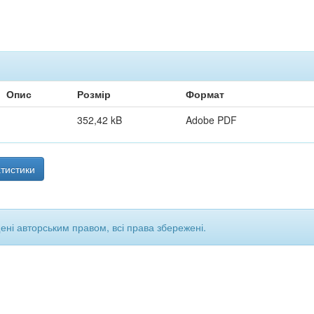
Опис
Розмір
Формат
352,42 kB
Adobe PDF
тистики
щені авторським правом, всі права збережені.