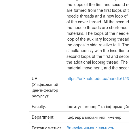
the loops of the first and second n
are formed from the first loops of
needle threads and a new loop of 
of the cover thread. All the second
the needle threads are shortened an
materials. The loops of the needle
loop of the auxiliary looping threa
the opposite side relative to it. Th
simultaneously with the insertion o
second loops of the first and seco
the additional looping thread. The
material movement, and the second 
URI
https://er.knutd.edu.ua/handle/1
(Уніфікований
ідентифікатор
ресурсу):
Faculty:
Інститут інженерії та інформацій
Department:
Кафедра механічної інженерії
Розташовується
Винахідницька діяльність