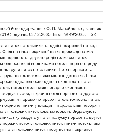
посіб його одержання / О. П. Манойленко ; заявник
019 ; опублік. 03.12.2025, Бюл. № 49/2025. – 5 c.
и ниток петельників та однієї покривної нитки, в
 Спільна гілка покривної нитки прокладена між
ми першого та другого рядів голкових ниток.
 основи охоплені вершинами петель першого ряду
тель групи ниток петельників. Петлі першого та
 Група ниток петельників містить дві нитки. Гілки
хресно одна відносно одної і охоплюють петлі
 петель ниток петельників попарно охоплюють
ка з’єднують обидві крайні петлі першого та другого
ормування перших чотирьох петель голкових ниток,
ю покривної нитки у площині, паралельній поверхні
петлі голкових ниток крізь матеріали. Видовжують і
ика, яку вводять у петлі-напуску першої та другої
 З перших петель голкових ниток і нитки петельника
і петлі голкових ниток і нову петлю покривної