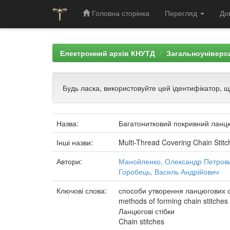
Головна сторінка
Перегляд
До
Skip
navigation
Електронний архів КНУТД
Загальноуніверси
Будь ласка, використовуйте цей ідентифікатор, 
Назва:
Багатонитковий покривний ланцю
Інші назви:
Multi-Thread Covering Chain Stitc
Автори:
Манойленко, Олександр Петров
Горобець, Василь Андрійович
Ключові слова:
способи утворення ланцюгових ст
methods of forming chain stitches
Ланцюгові стібки
Chain stitches