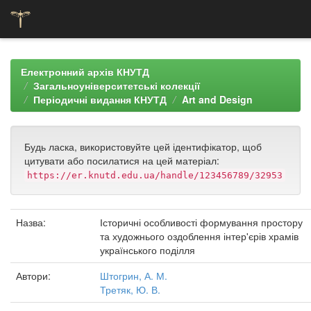
Skip
navigation
Електронний архів КНУТД
Загальноуніверситетські колекції
Періодичні видання КНУТД
Art and Design
Будь ласка, використовуйте цей ідентифікатор, щоб
цитувати або посилатися на цей матеріал:
https://er.knutd.edu.ua/handle/123456789/32953
Назва:
Історичні особливості формування простору
та художнього оздоблення інтер'єрів храмів
українського поділля
Автори:
Штогрин, А. М.
Третяк, Ю. В.