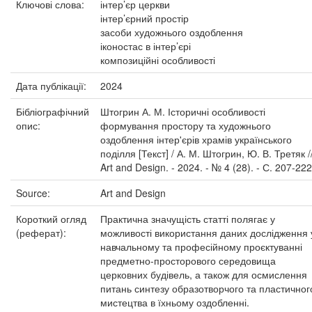
Ключові слова:
інтер’єр церкви
інтер’єрний простір
засоби художнього оздоблення
іконостас в інтер’єрі
композиційні особливості
Дата публікації:
2024
Бібліографічний
Штогрин А. М. Історичні особливості
опис:
формування простору та художнього
оздоблення інтер'єрів храмів українського
поділля [Текст] / А. М. Штогрин, Ю. В. Третяк /
Art and Design. - 2024. - № 4 (28). - С. 207-222
Source:
Art and Design
Короткий огляд
Практична значущість статті полягає у
(реферат):
можливості використання даних дослідження 
навчальному та професійному проєктуванні
предметно-просторового середовища
церковних будівель, а також для осмислення
питань синтезу образотворчого та пластичног
мистецтва в їхньому оздобленні.