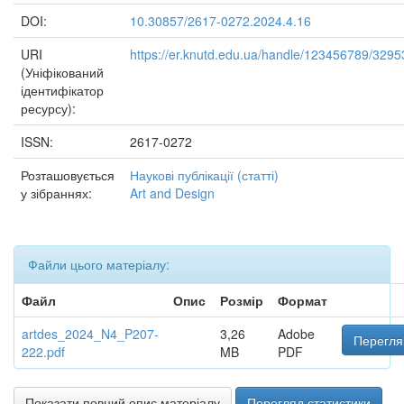
DOI:
10.30857/2617-0272.2024.4.16
URI
https://er.knutd.edu.ua/handle/123456789/3295
(Уніфікований
ідентифікатор
ресурсу):
ISSN:
2617-0272
Розташовується
Наукові публікації (статті)
у зібраннях:
Art and Design
Файли цього матеріалу:
Файл
Опис
Розмір
Формат
artdes_2024_N4_P207-
3,26
Adobe
Перегля
222.pdf
MB
PDF
Показати повний опис матеріалу
Перегляд статистики