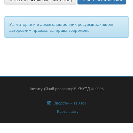
Усі матеріали в архіві електронних ресурсів захищені
авторським правом, всі права збережені.
Інституційний репозитарій КНУТД © 2026
Зворотний зв’язок
Карта сайту