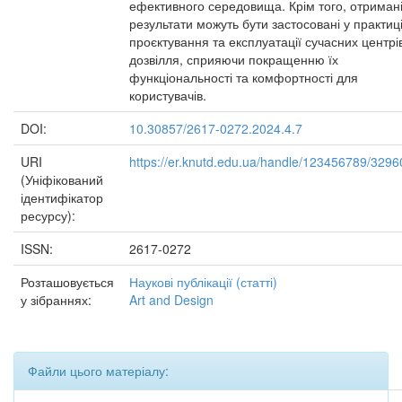
ефективного середовища. Крім того, отриман
результати можуть бути застосовані у практиц
проєктування та експлуатації сучасних центрі
дозвілля, сприяючи покращенню їх
функціональності та комфортності для
користувачів.
DOI:
10.30857/2617-0272.2024.4.7
URI
https://er.knutd.edu.ua/handle/123456789/3296
(Уніфікований
ідентифікатор
ресурсу):
ISSN:
2617-0272
Розташовується
Наукові публікації (статті)
у зібраннях:
Art and Design
Файли цього матеріалу: