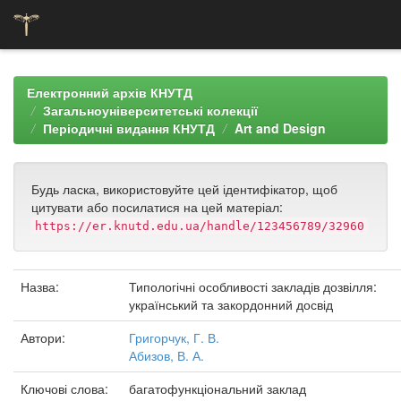
Skip
navigation
Електронний архів КНУТД
Загальноуніверситетські колекції
Періодичні видання КНУТД
Art and Design
Будь ласка, використовуйте цей ідентифікатор, щоб
цитувати або посилатися на цей матеріал:
https://er.knutd.edu.ua/handle/123456789/32960
Назва:
Типологічні особливості закладів дозвілля:
український та закордонний досвід
Автори:
Григорчук, Г. В.
Абизов, В. А.
Ключові слова:
багатофункціональний заклад