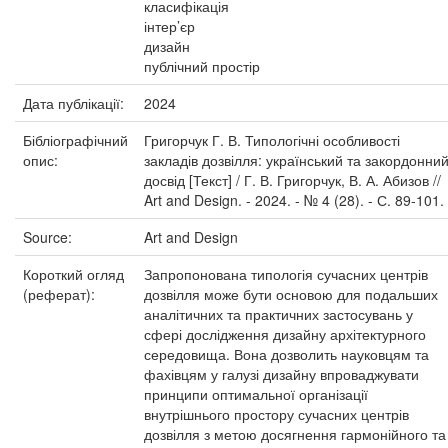
класифікація
інтер’єр
дизайн
публічний простір
Дата публікації:
2024
Бібліографічний
Григорчук Г. В. Типологічні особливості
опис:
закладів дозвілля: український та закордонни
досвід [Текст] / Г. В. Григорчук, В. А. Абизов //
Art and Design. - 2024. - № 4 (28). - С. 89-101.
Source:
Art and Design
Короткий огляд
Запропонована типологія сучасних центрів
(реферат):
дозвілля може бути основою для подальших
аналітичних та практичних застосувань у
сфері дослідження дизайну архітектурного
середовища. Вона дозволить науковцям та
фахівцям у галузі дизайну впроваджувати
принципи оптимальної організації
внутрішнього простору сучасних центрів
дозвілля з метою досягнення гармонійного та