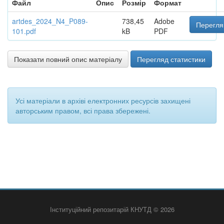
Файл
Опис
Розмір
Формат
artdes_2024_N4_P089-
738,45
Adobe
Перегля
101.pdf
kB
PDF
Показати повний опис матеріалу
Перегляд статистики
Усі матеріали в архіві електронних ресурсів захищені
авторським правом, всі права збережені.
Інституційний репозитарій КНУТД © 2026