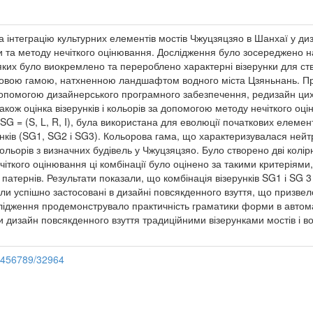
 інтеграцію культурних елементів мостів Чжуцзяцзяо в Шанхаї у ди
та методу нечіткого оцінювання. Дослідження було зосереджено на
ких було виокремлено та перероблено характерні візерунки для ств
ровою гамою, натхненною ландшафтом водного міста Цзяньнань. Про
допомогою дизайнерського програмного забезпечення, редизайн ци
також оцінка візерунків і кольорів за допомогою методу нечіткого оці
G = (S, L, R, I), була використана для еволюції початкових елемент
унків (SG1, SG2 і SG3). Кольорова гама, що характеризувалася ней
ьорів з визначних будівель у Чжуцзяцзяо. Було створено дві колірні
іткого оцінювання ці комбінації було оцінено за такими критеріями,
 патернів. Результати показали, що комбінація візерунків SG1 і SG 
ули успішно застосовані в дизайні повсякденного взуття, що призве
слідження продемонструвало практичність граматики форми в автома
и дизайн повсякденного взуття традиційними візерунками мостів і 
23456789/32964