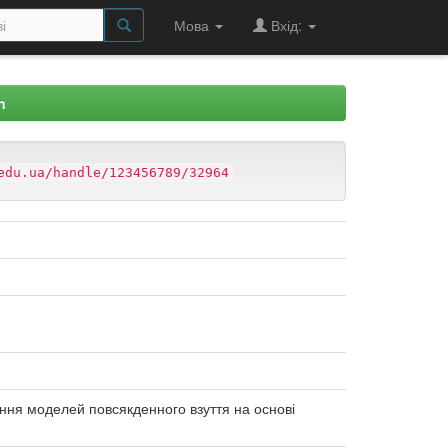
Мова
Вхід:
n
edu.ua/handle/123456789/32964
ання моделей повсякденного взуття на основі