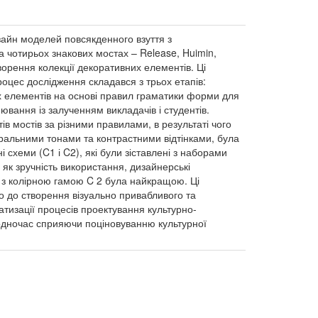
зайн моделей повсякденного взуття з
 чотирьох знакових мостах – Release, Huimin,
орення колекції декоративних елементів. Ці
цес дослідження складався з трьох етапів:
х елементів на основі правил граматики форми для
нювання із залученням викладачів і студентів.
ів мостів за різними правилами, в результаті чого
тральними тонами та контрастними відтінками, була
 схеми (C1 і C2), які були зіставлені з наборами
 як зручність використання, дизайнерські
3 з колірною гамою C 2 була найкращою. Ці
ло до створення візуально привабливого та
тизації процесів проектування культурно-
водночас сприяючи поціновуванню культурної