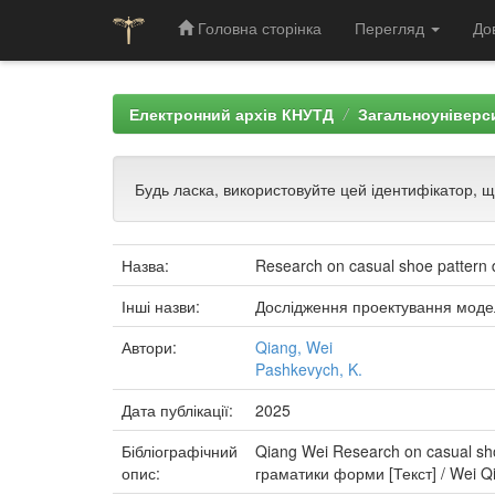
Головна сторінка
Перегляд
До
Skip
navigation
Електронний архів КНУТД
Загальноуніверси
Будь ласка, використовуйте цей ідентифікатор, 
Назва:
Research on casual shoe pattern
Інші назви:
Дослідження проектування модел
Автори:
Qiang, Wei
Pashkevych, K.
Дата публікації:
2025
Бібліографічний
Qiang Wei Research on casual s
опис:
граматики форми [Текст] / Wei Qia