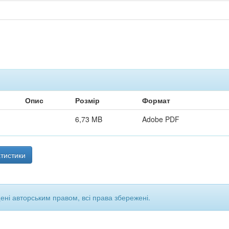
Опис
Розмір
Формат
6,73 MB
Adobe PDF
тистики
щені авторським правом, всі права збережені.