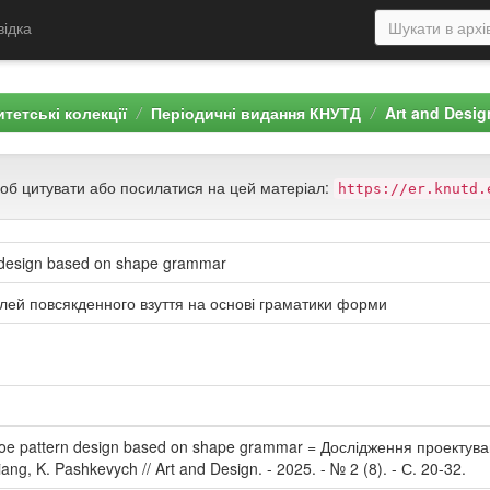
відка
тетські колекції
Періодичні видання КНУТД
Art and Desig
щоб цитувати або посилатися на цей матеріал:
https://er.knutd.
 design based on shape grammar
ей повсякденного взуття на основі граматики форми
hoe pattern design based on shape grammar = Дослідження проектув
ng, K. Pashkevych // Art and Design. - 2025. - № 2 (8). - С. 20-32.