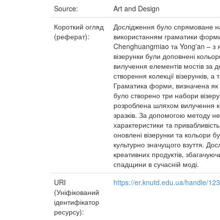
Source:
Art and Design
Короткий огляд
Дослідження було спрямоване на
(реферат):
використанням граматики форми 
Chenghuangmiao та Yong'an – з я
візерунки були доповнені кольо
вилучення елементів мостів за 
створення колекції візерунків, а 
Граматика форми, визначена як S
було створено три набори візер
розроблена шляхом вилучення кол
зразків. За допомогою методу неч
характеристики та привабливість
оновлені візерунки та кольори б
культурно значущого взуття. До
креативних продуктів, збагачуюч
спадщини в сучасній моді.
URI
https://er.knutd.edu.ua/handle/1
(Уніфікований
ідентифікатор
ресурсу):