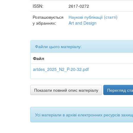
ISSN:
2617-0272
Розташовується
Наукові публікації (статті)
у зібраннях:
Art and Design
Файли цього матеріалу:
Файл
artdes_2025_N2_P-20-32.pdf
Показати повний опис матеріалу
Перегляд ста
Усі матеріали в архіві електронних ресурсів захи