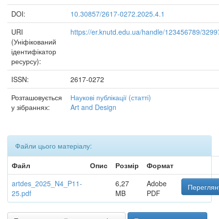
DOI:
10.30857/2617-0272.2025.4.1
URI
https://er.knutd.edu.ua/handle/123456789/3299
(Уніфікований
ідентифікатор
ресурсу):
ISSN:
2617-0272
Розташовується
Наукові публікації (статті)
у зібраннях:
Art and Design
Файли цього матеріалу:
Файл
Опис
Розмір
Формат
artdes_2025_N4_P11-
6,27
Adobe
Переглян
25.pdf
MB
PDF