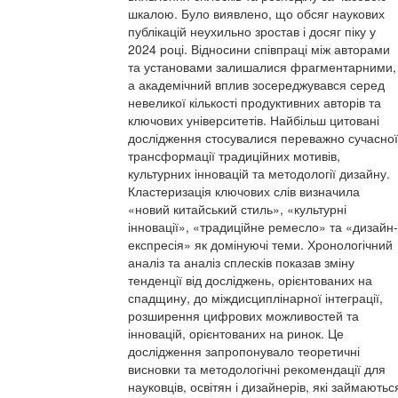
шкалою. Було виявлено, що обсяг наукових
публікацій неухильно зростав і досяг піку у
2024 році. Відносини співпраці між авторами
та установами залишалися фрагментарними,
а академічний вплив зосереджувався серед
невеликої кількості продуктивних авторів та
ключових університетів. Найбільш цитовані
дослідження стосувалися переважно сучасної
трансформації традиційних мотивів,
культурних інновацій та методології дизайну.
Кластеризація ключових слів визначила
«новий китайський стиль», «культурні
інновації», «традиційне ремесло» та «дизайн-
експресія» як домінуючі теми. Хронологічний
аналіз та аналіз сплесків показав зміну
тенденції від досліджень, орієнтованих на
спадщину, до міждисциплінарної інтеграції,
розширення цифрових можливостей та
інновацій, орієнтованих на ринок. Це
дослідження запропонувало теоретичні
висновки та методологічні рекомендації для
науковців, освітян і дизайнерів, які займаютьс