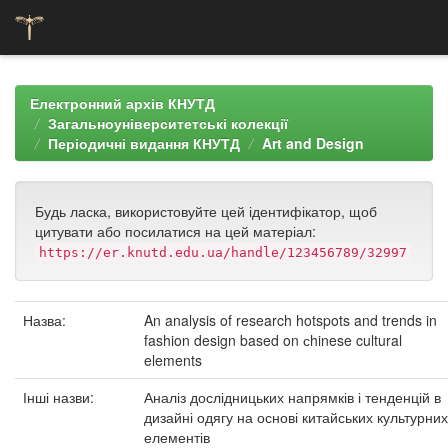
Skip
navigation
Електронний архів КНУТД
Загальноуніверситетські колекції
Періодичні видання КНУТД
Art and Design
Будь ласка, використовуйте цей ідентифікатор, щоб
цитувати або посилатися на цей матеріал:
https://er.knutd.edu.ua/handle/123456789/32997
Назва:
An analysis of research hotspots and trends in
fashion design based on сhinese cultural
elements
Інші назви:
Аналіз дослідницьких напрямків і тенденцій в
дизайні одягу на основі китайських культурних
елементів