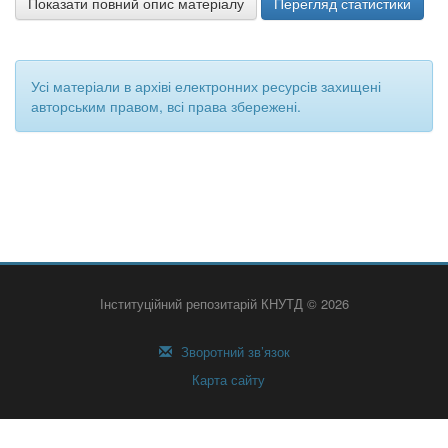
Показати повний опис матеріалу
Перегляд статистики
Усі матеріали в архіві електронних ресурсів захищені
авторським правом, всі права збережені.
Інституційний репозитарій КНУТД © 2026
Зворотний зв’язок
Карта сайту