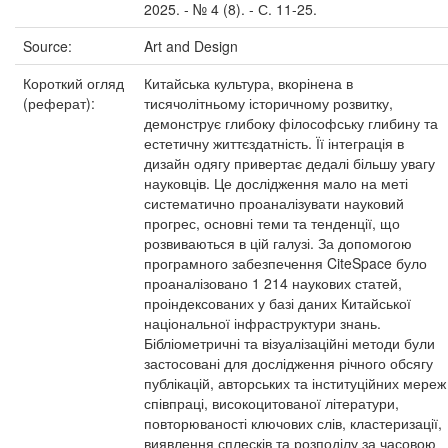
2025. - № 4 (8). - С. 11-25.
Source:
Art and Design
Короткий огляд
Китайська культура, вкорінена в
(реферат):
тисячолітньому історичному розвитку,
демонструє глибоку філософську глибину та
естетичну життєздатність. Її інтеграція в
дизайн одягу привертає дедалі більшу увагу
науковців. Це дослідження мало на меті
систематично проаналізувати науковий
прогрес, основні теми та тенденції, що
розвиваються в цій галузі. За допомогою
програмного забезпечення CiteSpace було
проаналізовано 1 214 наукових статей,
проіндексованих у базі даних Китайської
національної інфраструктури знань.
Бібліометричні та візуалізаційні методи були
застосовані для дослідження річного обсягу
публікацій, авторських та інституційних мереж
співпраці, високоцитованої літератури,
повторюваності ключових слів, кластеризації,
виявлення сплесків та розподілу за часовою