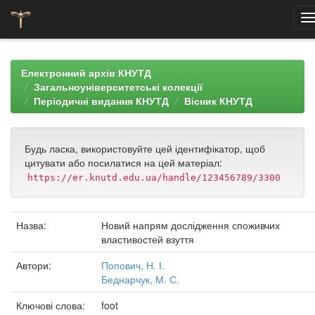
Skip
navigation
Електронний архів КНУТД
Загальноуніверситетські колекції
Періодичні видання КНУТД
Вісник КНУТД
Будь ласка, використовуйте цей ідентифікатор, щоб
цитувати або посилатися на цей матеріал:
https://er.knutd.edu.ua/handle/123456789/3300
Назва:
Новий напрям дослідження споживчих
властивостей взуття
Автори:
Попович, Н. І.
Беднарчук, М. С.
Ключові слова:
foot