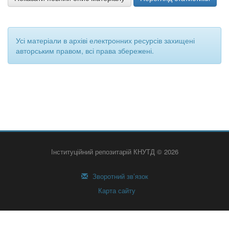
Усі матеріали в архіві електронних ресурсів захищені
авторським правом, всі права збережені.
Інституційний репозитарій КНУТД © 2026
Зворотний зв’язок
Карта сайту