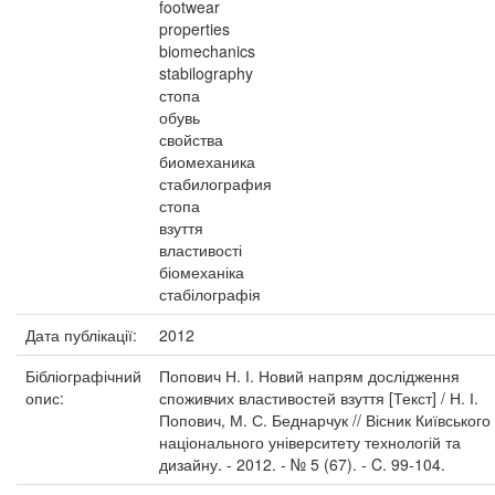
footwear
properties
biomechanics
stabilography
стопа
обувь
свойства
биомеханика
стабилография
стопа
взуття
властивості
біомеханіка
стабілографія
Дата публікації:
2012
Бібліографічний
Попович Н. І. Новий напрям дослідження
опис:
споживчих властивостей взуття [Текст] / Н. І.
Попович, М. С. Беднарчук // Вісник Київського
національного університету технологій та
дизайну. - 2012. - № 5 (67). - C. 99-104.