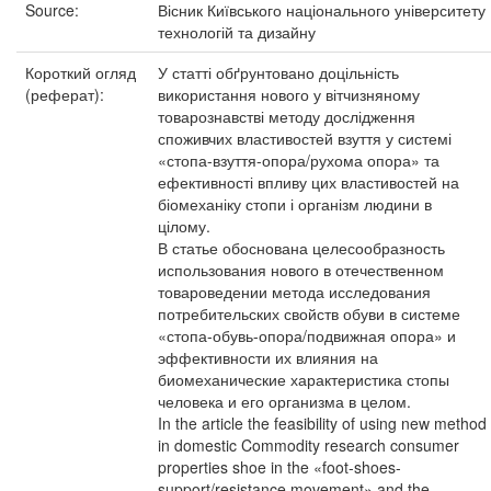
Source:
Вісник Київського національного університету
технологій та дизайну
Короткий огляд
У статті обґрунтовано доцільність
(реферат):
використання нового у вітчизняному
товарознавстві методу дослідження
споживчих властивостей взуття у системі
«стопа-взуття-опора/рухома опора» та
ефективності впливу цих властивостей на
біомеханіку стопи і організм людини в
цілому.
В статье обоснована целесообразность
использования нового в отечественном
товароведении метода исследования
потребительских свойств обуви в системе
«стопа-обувь-опора/подвижная опора» и
эффективности их влияния на
биомеханические характеристика стопы
человека и его организма в целом.
In the article the feasibility of using new method
in domestic Commodity research consumer
properties shoe in the «foot-shoes-
support/resistance movement» and the