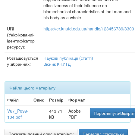
effectiveness of their influence on
biomechanical characteristics of foot man and
his body as a whole.
URI
https://er.knutd.edu.ua/handle/123456789/3300
(Уніфікований
ідентифікатор
ресурсу):
Розташовується
Наукові публікації (статті)
у зібраннях:
Вісник КНУТД
Файли цього матеріалу:
Файл
Опис
Розмір
Формат
V67_P099-
443,71
Adobe
Переглянути/Відкрит
104.pdf
kB
PDF
Показати повний опис матеріалу
Перегляд статистики