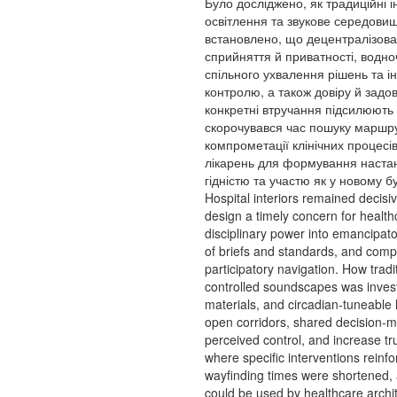
Було досліджено, як традиційні 
освітлення та звукове середовищ
встановлено, що децентралізова
сприйняття й приватності, водноч
спільного ухвалення рішень та 
контролю, а також довіру й задов
конкретні втручання підсилюють 
скорочувався час пошуку маршру
компрометації клінічних процес
лікарень для формування настано
гідністю та участю як у новому бу
Hospital interiors remained decisi
design a timely concern for health
disciplinary power into emancipato
of briefs and standards, and compa
participatory navigation. How tradi
controlled soundscapes was investi
materials, and circadian-tuneable 
open corridors, shared decision-m
perceived control, and increase t
where specific interventions reinf
wayfinding times were shortened, a
could be used by healthcare archi