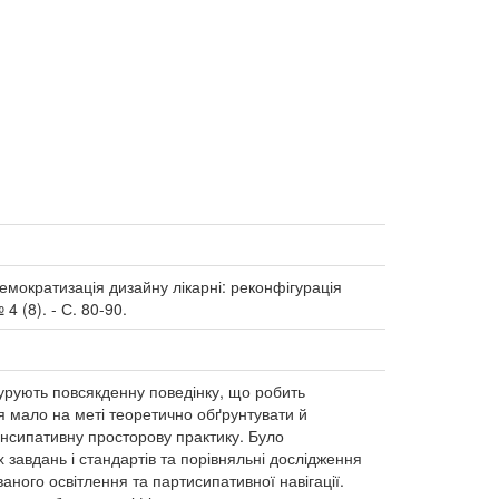
= Демократизація дизайну лікарні: реконфігурація
4 (8). - С. 80-90.
турують повсякденну поведінку, що робить
я мало на меті теоретично обґрунтувати й
ансипативну просторову практику. Було
 завдань і стандартів та порівняльні дослідження
аного освітлення та партисипативної навігації.