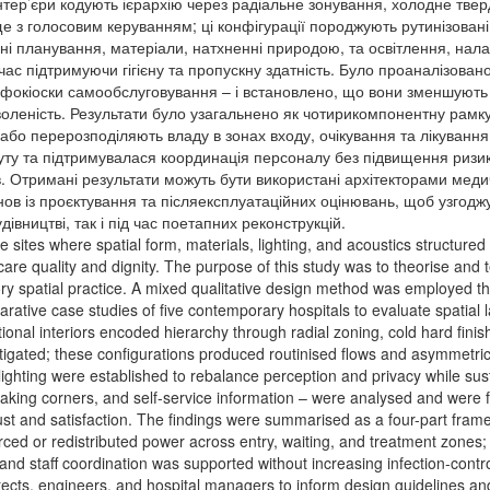
інтер’єри кодують ієрархію через радіальне зонування, холодне тве
е з голосовим керуванням; ці конфігурації породжують рутинізовані
ні планування, матеріали, натхненні природою, та освітлення, нал
ас підтримуючи гігієну та пропускну здатність. Було проаналізовано
інфокіоски самообслуговування – і встановлено, що вони зменшують
оленість. Результати було узагальнено як чотирикомпонентну рамку (
або перерозподіляють владу в зонах входу, очікування та лікування;
ту та підтримувалася координація персоналу без підвищення ризику
ів. Отримані результати можуть бути використані архітекторами ме
в із проєктування та післяексплуатаційних оцінювань, щоб узгоджув
дівництві, так і під час поетапних реконструкцій.
ve sites where spatial form, materials, lighting, and acoustics structur
care quality and dignity. The purpose of this study was to theorise and 
ry spatial practice. A mixed qualitative design method was employed th
rative case studies of five contemporary hospitals to evaluate spatial l
tional interiors encoded hierarchy through radial zoning, cold hard finis
gated; these configurations produced routinised flows and asymmetric v
lighting were established to rebalance perception and privacy while sus
aking corners, and self-service information – were analysed and were
rust and satisfaction. The findings were summarised as a four-part fra
orced or redistributed power across entry, waiting, and treatment zones
nd staff coordination was supported without increasing infection-contro
tects, engineers, and hospital managers to inform design guidelines an