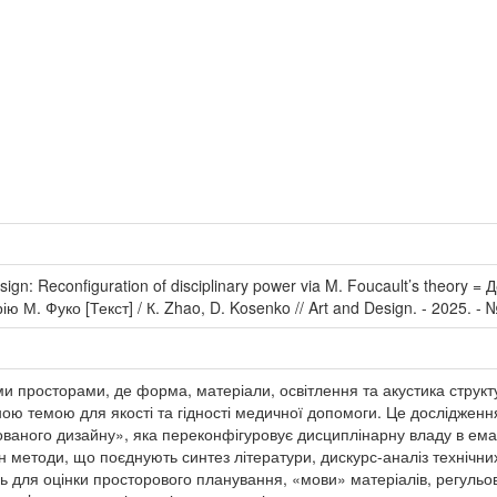
sign: Reconfiguration of disciplinary power via M. Foucault’s theory 
 М. Фуко [Текст] / К. Zhao, D. Kosenko // Art and Design. - 2025. - № 
ми просторами, де форма, матеріали, освітлення та акустика струк
ою темою для якості та гідності медичної допомоги. Це дослідженн
ованого дизайну», яка переконфігуровує дисциплінарну владу в ем
н методи, що поєднують синтез літератури, дискурс-аналіз технічних
нь для оцінки просторового планування, «мови» матеріалів, регульов