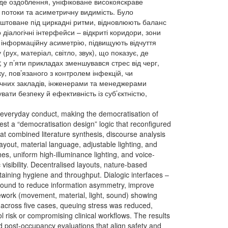
рде оздоблення, уніфіковане високояскраве
 потоки та асиметричну видимість. Було
аштоване під циркадні ритми, відновлюють баланс
 діалогічні інтерфейси – відкриті коридори, зони
 інформаційну асиметрію, підвищують відчуття
рух, матеріал, світло, звук), що показує, де
 у п’яти прикладах зменшувався стрес від черг,
, пов’язаного з контролем інфекцій, чи
дичних закладів, інженерами та менеджерами
ати безпеку й ефективність із суб’єктністю,
ed everyday conduct, making the democratisation of
test a “democratisation design” logic that reconfigured
at combined literature synthesis, discourse analysis
ayout, material language, adjustable lighting, and
hes, uniform high-illuminance lighting, and voice-
isibility. Decentralised layouts, nature-based
taining hygiene and throughput. Dialogic interfaces –
 found to reduce information asymmetry, improve
mework (movement, material, light, sound) showing
; across five cases, queuing stress was reduced,
l risk or compromising clinical workflows. The results
d post-occupancy evaluations that align safety and