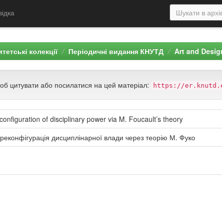
відка
тетські колекції
Періодичні видання КНУТД
Art and Desig
щоб цитувати або посилатися на цей матеріал:
https://er.knutd.
onfiguration of disciplinary power via M. Foucault’s theory
 реконфігурація дисциплінарної влади через теорію М. Фуко