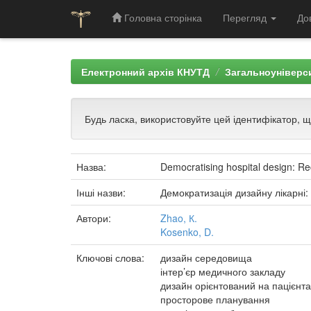
Головна сторінка
Перегляд
До
Skip
navigation
Електронний архів КНУТД
Загальноуніверси
Будь ласка, використовуйте цей ідентифікатор, 
Назва:
Democratising hospital design: Rec
Інші назви:
Демократизація дизайну лікарні:
Автори:
Zhao, К.
Kosenko, D.
Ключові слова:
дизайн середовища
інтер’єр медичного закладу
дизайн орієнтований на пацієнта
просторове планування