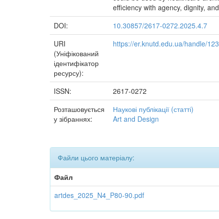
efficiency with agency, dignity, a
DOI:
10.30857/2617-0272.2025.4.7
URI
https://er.knutd.edu.ua/handle/1
(Уніфікований
ідентифікатор
ресурсу):
ISSN:
2617-0272
Розташовується
Наукові публікації (статті)
у зібраннях:
Art and Design
Файли цього матеріалу:
Файл
artdes_2025_N4_P80-90.pdf