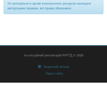
Усі матеріали в архіві електронних ресурсів захищені
авторським правом, всі права збережені.
Інституційний репозитарій КНУТД © 2026
Зворотний зв’язок
Карта сайту