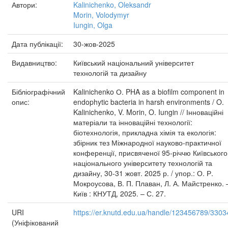
Автори:
Kalinichenko, Oleksandr
Morin, Volodymyr
Iungin, Olga
Дата публікації:
30-жов-2025
Видавництво:
Київський національний університет
технологій та дизайну
Бібліографічний
Kalinichenko О. PHA as a biofilm component in
опис:
endophytic bacteria in harsh environments / O.
Kalinichenko, V. Morin, O. Iungin // Інноваційні
матеріали та інноваційні технології:
біотехнологія, прикладна хімія та екологія:
збірник тез Міжнародної науково-практичної
конференції, присвяченої 95-річчю Київського
національного університету технологій та
дизайну, 30-31 жовт. 2025 р. / упор.: О. Р.
Мокроусова, В. П. Плаван, Л. А. Майстренко. 
Київ : КНУТД, 2025. – С. 27.
URI
https://er.knutd.edu.ua/handle/123456789/3303
(Уніфікований