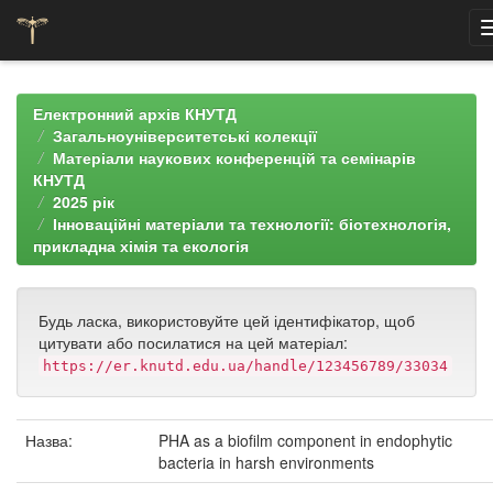
Skip
navigation
Електронний архів КНУТД
Загальноуніверситетські колекції
Матеріали наукових конференцій та семінарів
КНУТД
2025 рік
Інноваційні матеріали та технології: біотехнологія,
прикладна хімія та екологія
Будь ласка, використовуйте цей ідентифікатор, щоб
цитувати або посилатися на цей матеріал:
https://er.knutd.edu.ua/handle/123456789/33034
Назва:
PHA as a biofilm component in endophytic
bacteria in harsh environments