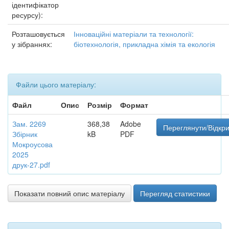
ідентифікатор
ресурсу):
Розташовується
Інноваційні матеріали та технології:
у зібраннях:
біотехнологія, прикладна хімія та екологія
Файли цього матеріалу:
Файл
Опис
Розмір
Формат
Зам. 2269
368,38
Adobe
Переглянути/Відкр
Збірник
kB
PDF
Мокроусова
2025
друк-27.pdf
Показати повний опис матеріалу
Перегляд статистики