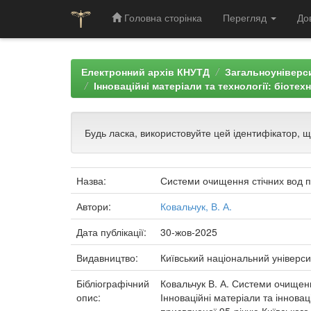
Головна сторінка
Перегляд
До
Skip
navigation
Електронний архів КНУТД
Загальноуніверси
Інноваційні матеріали та технології: біотех
Будь ласка, використовуйте цей ідентифікатор, 
Назва:
Системи очищення стічних вод п
Автори:
Ковальчук, В. А.
Дата публікації:
30-жов-2025
Видавництво:
Київський національний універси
Бібліографічний
Ковальчук В. А. Системи очищенн
опис:
Інноваційні матеріали та інновац