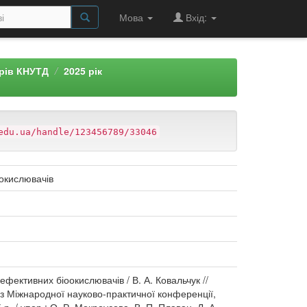
Мова
Вхід:
арів КНУТД
2025 рік
edu.ua/handle/123456789/33046
оокислювачів
фективних біоокислювачів / В. А. Ковальчук //
 тез Міжнародної науково-практичної конференції,