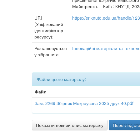
присвяченої 95-річчю Київського 
Майстренко. – Київ : КНУТД, 2025
URI
https://er.knutd.edu.ua/handle/1
(Уніфікований
ідентифікатор
ресурсу):
Розташовується
Інноваційні матеріали та технолог
у зібраннях:
Файли цього матеріалу:
Файл
Зам. 2269 Збірник Мокроусова 2025 друк-40.pdf
Показати повний опис матеріалу
Перегляд ста