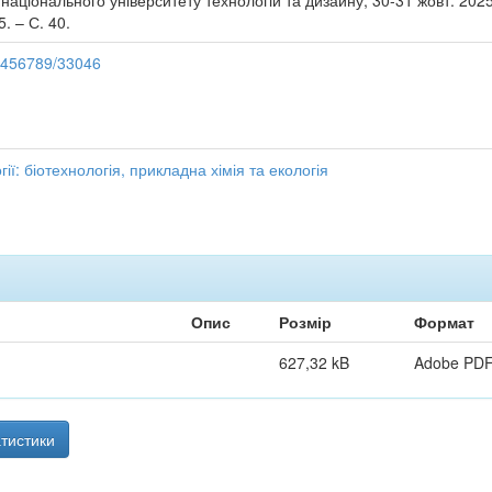
національного університету технологій та дизайну, 30-31 жовт. 2025 р
. – С. 40.
23456789/33046
ії: біотехнологія, прикладна хімія та екологія
Опис
Розмір
Формат
627,32 kB
Adobe PD
тистики