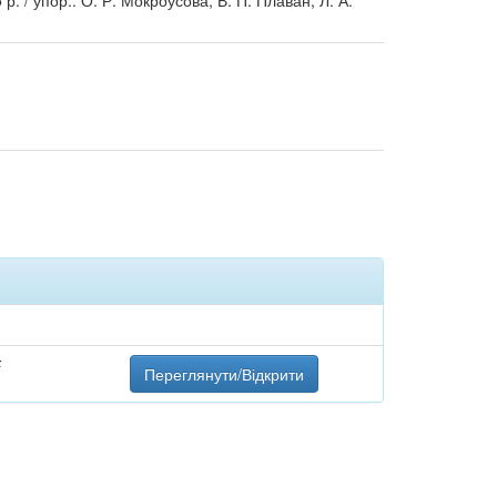
. / упор.: О. Р. Мокроусова, В. П. Плаван, Л. А.
F
Переглянути/Відкрити