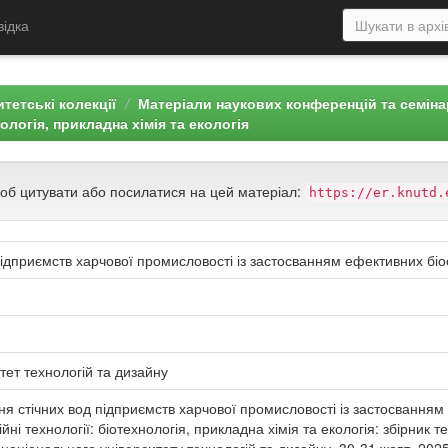
відка
тетські колекції
Матеріали наукових конференцій та семін
нологія, прикладна хімія та екологія
щоб цитувати або посилатися на цей матеріал:
https://er.knutd.
ідприємств харчової промисловості із застосванням ефективних бі
тет технологій та дизайну
я стічних вод підприємств харчової промисловості із застосванням е
ійні технології: біотехнологія, прикладна хімія та екологія: збірник