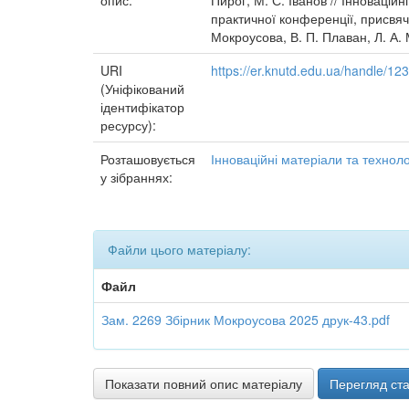
опис:
Пирог, М. С. Іванов // Інноваційн
практичної конференції, присвяче
Мокроусова, В. П. Плаван, Л. А. 
URI
https://er.knutd.edu.ua/handle/1
(Уніфікований
ідентифікатор
ресурсу):
Розташовується
Інноваційні матеріали та технолог
у зібраннях:
Файли цього матеріалу:
Файл
Зам. 2269 Збірник Мокроусова 2025 друк-43.pdf
Показати повний опис матеріалу
Перегляд ста