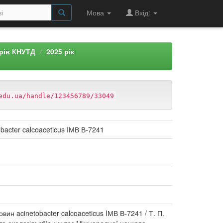
Мова
Вхід:
арів КНУТД
2025 рік
edu.ua/handle/123456789/33049
obacter calcoaceticus IМВ В-7241
вин acinetobacter calcoaceticus IМВ В-7241 / Т. П.