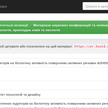
відка
тетські колекції
Матеріали наукових конференцій та семін
нологія, прикладна хімія та екологія
щоб цитувати або посилатися на цей матеріал:
https://er.knutd.
кторів на біологічну активність поверхнево-актвиних речовин acinet
тет технологій та дизайну
отичних індукторів на біологічну активність поверхнево-актвиних речо