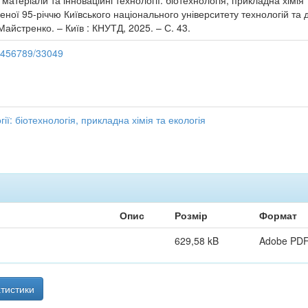
і матеріали та інноваційні технології: біотехнологія, прикладна хімія
ної 95-річчю Київського національного університету технологій та ди
Майстренко. – Київ : КНУТД, 2025. – С. 43.
23456789/33049
ії: біотехнологія, прикладна хімія та екологія
Опис
Розмір
Формат
629,58 kB
Adobe PD
тистики