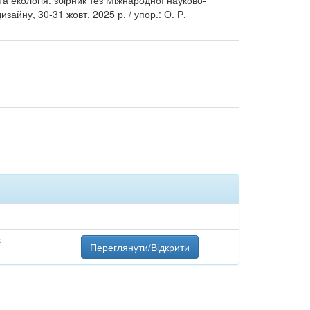
 та екологія: збірник тез Міжнародної науково-
зайну, 30-31 жовт. 2025 р. / упор.: О. Р.
F
Переглянути/Відкрити