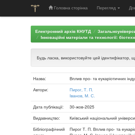
Головна сторінка
Перегляд
До
Skip
navigation
Електронний архів КНУТД
Загальноуніверси
Інноваційні матеріали та технології: біотех
Будь ласка, використовуйте цей ідентифікатор, 
Назва:
Вплив про- та еукаріотичних інду
Автори:
Пирог, Т. П.
Іванов, М. С.
Дата публікації:
30-жов-2025
Видавництво:
Київський національний універси
Бібліографічний
Пирог Т. П. Вплив про- та еукарі