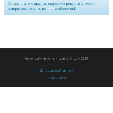
Усі матеріали в архіві електронних ресурсів захищені
авторським правом, всі права збережені.
Інституційний репозитарій КНУТД © 2026
Зворотний зв’язок
Карта сайту