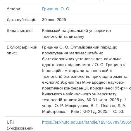
Автори:
Грицина, О. О.
Дата публікації:
30-жов-2025
Видавництво:
Київський національний університет
технологій та дизайну
Бібліографічний
Грицина О. О. Оптимізований підхід до
опис:
проєктування маломасштабних
біотехнологічних установок для локально
адаптованих підприємств / О. О. Грицина //
Інноваційні матеріали та інноваційні
технології: біотехнологія, прикладна хімія та
екологія: збірник тез Міжнародної науково-
практичної конференції, присвяченої 95-річч
Київського національного університету
технологій та дизайну, 30-31 жовт. 2025 р. /
упор.: О. Р. Мокроусова, В. П. Плаван, Л. А.
Майстренко. – Київ : КНУТД, 2025. – С. 53.
URI
https://er.knutd.edu.ua/handle/123456789/3305
(Уніфікований