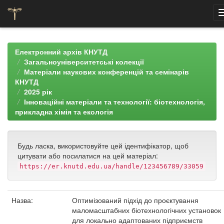
Skip
navigation
Електронний архів КНУТД
Загальноуніверситетські колекції
Матеріали наукових конференцій та семінарів
КНУТД
2025 рік
Інноваційні матеріали та технології: біотехнологія,
прикладна хімія та екологія
Будь ласка, використовуйте цей ідентифікатор, щоб
цитувати або посилатися на цей матеріал:
https://er.knutd.edu.ua/handle/123456789/33059
Назва:
Оптимізований підхід до проєктування
маломасштабних біотехнологічних установок
для локально адаптованих підприємств