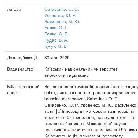
Автори:
Овчаренко, О. О.
Удовенко, Ю. Р.
Василенко, М. Ю.
Балко, О. І.
Балко, О. Б.
Рудас, В. А.
Кучук, М. В.
Дата публікації:
30-жов-2025
Видавництво:
Київський національний університет
технологій та дизайну
Бібліографічний
Визначення антимікробної активності коліцин
опис:
col m, синтезованого в трансгеннихрослинах
brassica oleraceavar. Sabellica / О. О.
Овчаренко, Ю. Р. Удовенко, М. Ю. Василенко 
та ін. ] // Інноваційні матеріали та інноваційні
технології: біотехнологія, прикладна хімія та
екологія: збірник тез Міжнародної науково-
практичної конференції, присвяченої 95-річч
Київського національного університету