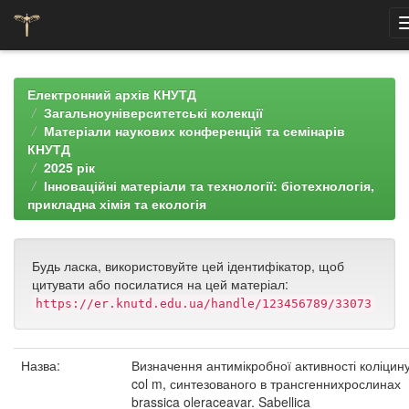
Skip
navigation
Електронний архів КНУТД
Загальноуніверситетські колекції
Матеріали наукових конференцій та семінарів
КНУТД
2025 рік
Інноваційні матеріали та технології: біотехнологія,
прикладна хімія та екологія
Будь ласка, використовуйте цей ідентифікатор, щоб
цитувати або посилатися на цей матеріал:
https://er.knutd.edu.ua/handle/123456789/33073
Назва:
Визначення антимікробної активності коліцин
col m, синтезованого в трансгеннихрослинах
brassica oleraceavar. Sabellica