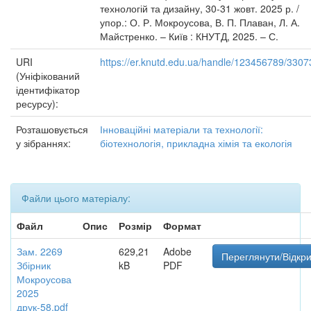
технологій та дизайну, 30-31 жовт. 2025 р. /
упор.: О. Р. Мокроусова, В. П. Плаван, Л. А.
Майстренко. – Київ : КНУТД, 2025. – С.
URI
https://er.knutd.edu.ua/handle/123456789/3307
(Уніфікований
ідентифікатор
ресурсу):
Розташовується
Інноваційні матеріали та технології:
у зібраннях:
біотехнологія, прикладна хімія та екологія
Файли цього матеріалу:
Файл
Опис
Розмір
Формат
Зам. 2269
629,21
Adobe
Переглянути/Відкр
Збірник
kB
PDF
Мокроусова
2025
друк-58.pdf