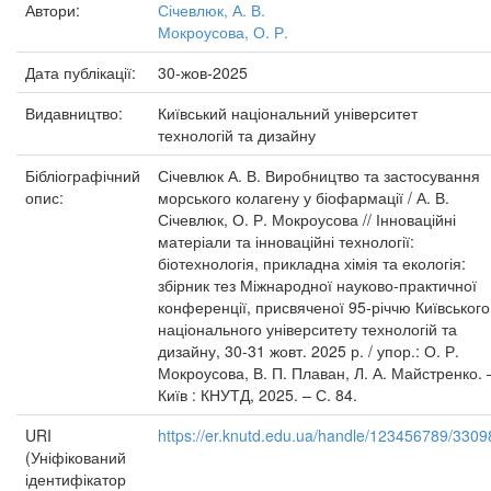
Автори:
Січевлюк, А. В.
Мокроусова, О. Р.
Дата публікації:
30-жов-2025
Видавництво:
Київський національний університет
технологій та дизайну
Бібліографічний
Січевлюк А. В. Виробництво та застосування
опис:
морського колагену у біофармації / А. В.
Січевлюк, О. Р. Мокроусова // Інноваційні
матеріали та інноваційні технології:
біотехнологія, прикладна хімія та екологія:
збірник тез Міжнародної науково-практичної
конференції, присвяченої 95-річчю Київського
національного університету технологій та
дизайну, 30-31 жовт. 2025 р. / упор.: О. Р.
Мокроусова, В. П. Плаван, Л. А. Майстренко. 
Київ : КНУТД, 2025. – С. 84.
URI
https://er.knutd.edu.ua/handle/123456789/3309
(Уніфікований
ідентифікатор