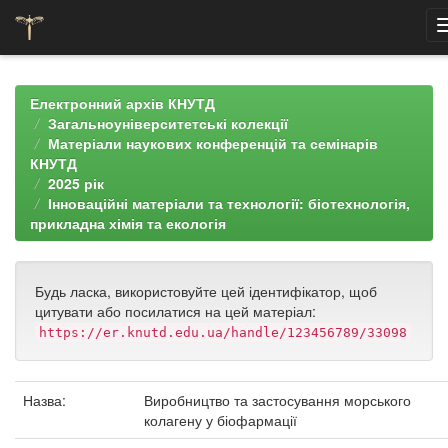
Skip
navigation
Електронний архів КНУТД
Загальноуніверситетські колекції
Матеріали наукових конференцій та семінарів
КНУТД
2025 рік
Інноваційні матеріали та технології: біотехнологія,
прикладна хімія та екологія
Будь ласка, використовуйте цей ідентифікатор, щоб
цитувати або посилатися на цей матеріал:
https://er.knutd.edu.ua/handle/123456789/33098
Назва:
Виробництво та застосування морського
колагену у біофармації