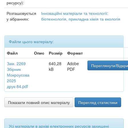
ресурсу):
Розташовується
Інноваційні матеріали та технології:
у зібраннях:
біотехнологія, прикладна хімія та екологія
Файли цього матеріалу:
Файл
Опис
Розмір
Формат
Зам. 2269
640,28
Adobe
Переглянути/Відкр
Збірник
kB
PDF
Мокроусова
2025
друк-84.pdf
Показати повний опис матеріалу
Перегляд статистики
Усі матеріали в архіві електронних ресурсів захищені