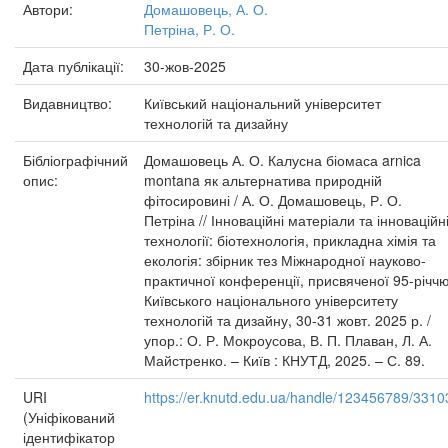
Автори:
Домашовець, А. О.
Петріна, Р. О.
Дата публікації:
30-жов-2025
Видавництво:
Київський національний університет
технологій та дизайну
Бібліографічний
Домашовець А. О. Калусна біомаса arnica
опис:
montana як альтернатива природній
фітосировині / А. О. Домашовець, Р. О.
Петріна // Інноваційні матеріали та інноваційн
технології: біотехнологія, прикладна хімія та
екологія: збірник тез Міжнародної науково-
практичної конференції, присвяченої 95-річч
Київського національного університету
технологій та дизайну, 30-31 жовт. 2025 р. /
упор.: О. Р. Мокроусова, В. П. Плаван, Л. А.
Майстренко. – Київ : КНУТД, 2025. – С. 89.
URI
https://er.knutd.edu.ua/handle/123456789/3310
(Уніфікований
ідентифікатор