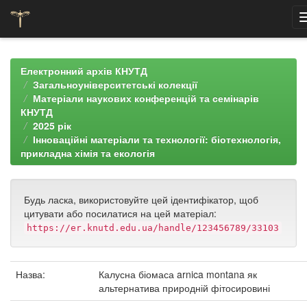
Skip
navigation
Електронний архів КНУТД
Загальноуніверситетські колекції
Матеріали наукових конференцій та семінарів
КНУТД
2025 рік
Інноваційні матеріали та технології: біотехнологія,
прикладна хімія та екологія
Будь ласка, використовуйте цей ідентифікатор, щоб
цитувати або посилатися на цей матеріал:
https://er.knutd.edu.ua/handle/123456789/33103
Назва:
Калусна біомаса arnica montana як
альтернатива природній фітосировині