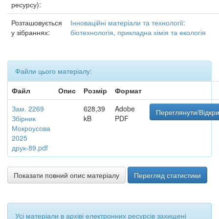
ресурсу):
Розташовується
Інноваційні матеріали та технології:
у зібраннях:
біотехнологія, прикладна хімія та екологія
Файли цього матеріалу:
Файл
Опис
Розмір
Формат
Зам. 2269
628,39
Adobe
Переглянути/Відкр
Збірник
kB
PDF
Мокроусова
2025
друк-89.pdf
Показати повний опис матеріалу
Перегляд статистики
Усі матеріали в архіві електронних ресурсів захищені