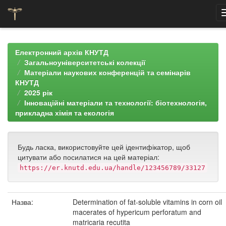
Skip
navigation
Електронний архів КНУТД
Загальноуніверситетські колекції
Матеріали наукових конференцій та семінарів
КНУТД
2025 рік
Інноваційні матеріали та технології: біотехнологія,
прикладна хімія та екологія
Будь ласка, використовуйте цей ідентифікатор, щоб
цитувати або посилатися на цей матеріал:
https://er.knutd.edu.ua/handle/123456789/33127
Назва:
Determination of fat-soluble vitamins in corn oil
macerates of hypericum perforatum and
matricaria recutita