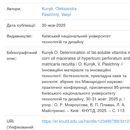
Автори:
Kunyk, Oleksandra
Pasichniy, Vasyl
Дата публікації:
30-жов-2025
Видавництво:
Київський національний університет
технологій та дизайну
Бібліографічний
Kunyk O. Determination of fat-soluble vitamins i
опис:
corn oil macerates of hypericum perforatum an
matricaria recutita / O. Kunyk, V. Pasichniy //
Інноваційні матеріали та інноваційні
технології: біотехнологія, прикладна хімія та
екологія: збірник тез Міжнародної науково-
практичної конференції, присвяченої 95-річч
Київського національного університету
технологій та дизайну, 30-31 жовт. 2025 р. /
упор.: О. Р. Мокроусова, В. П. Плаван, Л. А.
Майстренко. – Київ : КНУТД, 2025. – С. 113.
URI
https://er.knutd.edu.ua/handle/123456789/3312
(Уніфікований