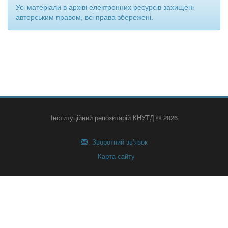
Усі матеріали в архіві електронних ресурсів захищені
авторським правом, всі права збережені.
Інституційний репозитарій КНУТД © 2026
Зворотний зв’язок
Карта сайту